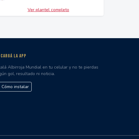
Ver plantel completo
CARGÁ LA APP
talá Albirroja Mundial en tu celular y no te pierdas
gún gol, resultado ni noticia.
Cómo instalar