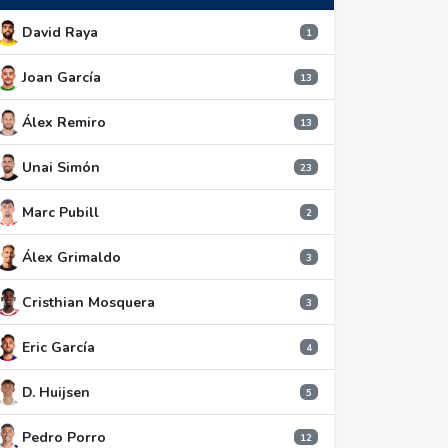
David Raya
1
Joan García
13
Álex Remiro
13
Unai Simón
23
Marc Pubill
2
Álex Grimaldo
3
Cristhian Mosquera
3
Eric García
4
D. Huijsen
5
Pedro Porro
12