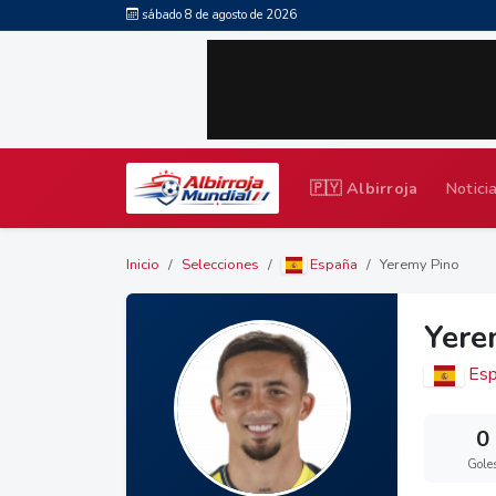
sábado 8 de agosto de 2026
🇵🇾 Albirroja
Notici
Inicio
Selecciones
España
Yeremy Pino
Yere
Esp
0
Gole