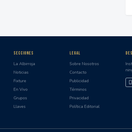
SECCIONES
LEGAL
DES
La Albirroja
Sobre Nosotros
Ins
nin
Noticias
Contacto
Fixture
Publicidad
En Vivo
Términos
Grupos
Privacidad
Llaves
Política Editorial