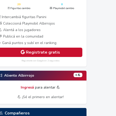
20
0
🃏 Figuritas cambio
🧸 Playmobil cambio
 Intercambiá figuritas Panini
🧸 Coleccioná Playmobil Albirrojos
💪 Alentá a los jugadores
💬 Publicá en la comunidad
⭐ Ganá puntos y subí en el ranking
Registrate gratis
Registrate con Google en 2 segundos
0 💪
Aliento Albirrojo
Ingresá
para alentar 💪
💪 ¡Sé el primero en alentar!
Compañeros