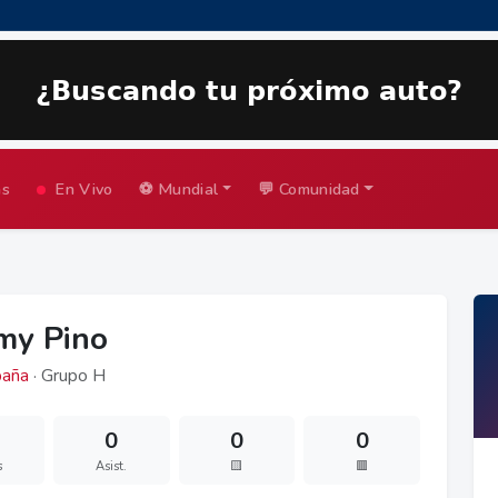
as
En Vivo
⚽ Mundial
💬 Comunidad
my Pino
aña
· Grupo H
0
0
0
s
Asist.
🟨
🟥