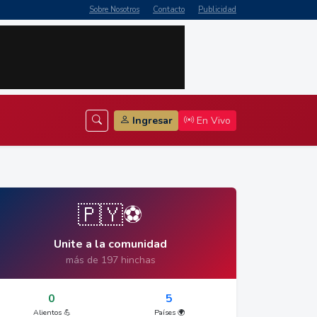
Sobre Nosotros
Contacto
Publicidad
Ingresar
En Vivo
🇵🇾⚽
Unite a la comunidad
más de 197 hinchas
0
5
Alientos 💪
Países 🌍