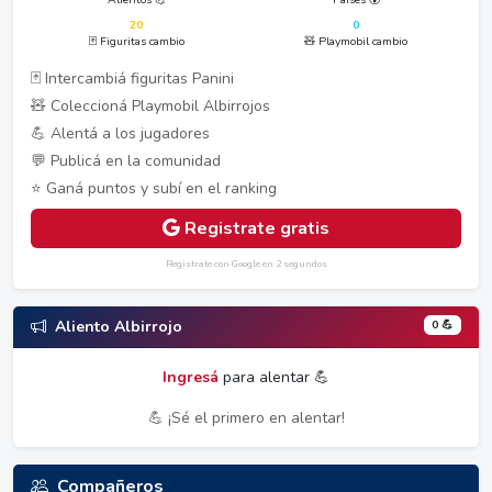
20
0
🃏 Figuritas cambio
🧸 Playmobil cambio
🃏 Intercambiá figuritas Panini
🧸 Coleccioná Playmobil Albirrojos
💪 Alentá a los jugadores
💬 Publicá en la comunidad
⭐ Ganá puntos y subí en el ranking
Registrate gratis
Registrate con Google en 2 segundos
0 💪
Aliento Albirrojo
Ingresá
para alentar 💪
💪 ¡Sé el primero en alentar!
Compañeros