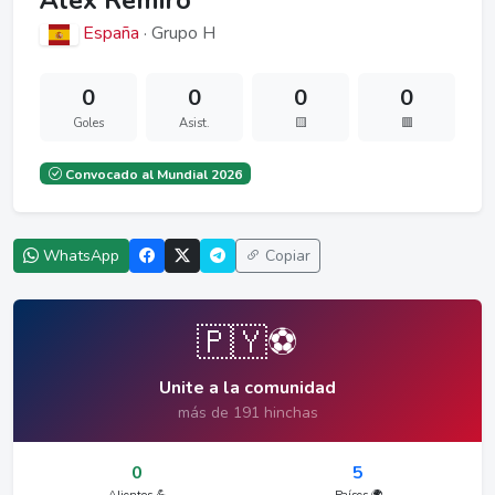
Álex Remiro
España
· Grupo H
0
0
0
0
Goles
Asist.
🟨
🟥
Convocado al Mundial 2026
WhatsApp
Copiar
🇵🇾⚽
Unite a la comunidad
más de 191 hinchas
0
5
Alientos 💪
Países 🌍