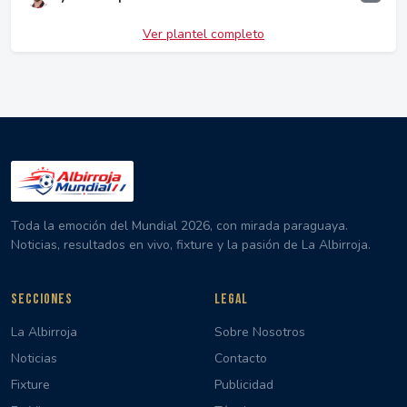
Ver plantel completo
Toda la emoción del Mundial 2026, con mirada paraguaya.
Noticias, resultados en vivo, fixture y la pasión de La Albirroja.
SECCIONES
LEGAL
La Albirroja
Sobre Nosotros
Noticias
Contacto
Fixture
Publicidad