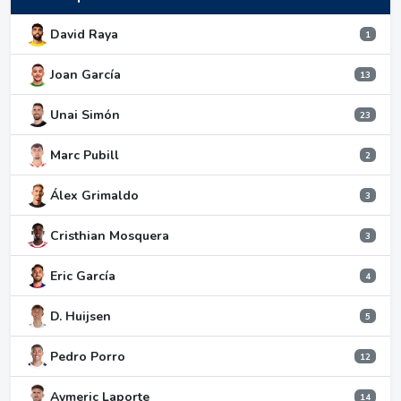
David Raya
1
Joan García
13
Unai Simón
23
Marc Pubill
2
Álex Grimaldo
3
Cristhian Mosquera
3
Eric García
4
D. Huijsen
5
Pedro Porro
12
Aymeric Laporte
14