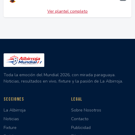
Ver plantel completo
Toda la emoción del Mundial 2026, con mirada paraguaya.
Noticias, resultados en vivo, fixture y la pasión de La Albirroja.
SECCIONES
LEGAL
La Albirroja
Sobre Nosotros
Noticias
Contacto
Fixture
Publicidad