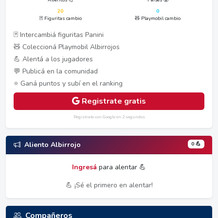
20
0
🃏 Figuritas cambio
🧸 Playmobil cambio
🃏 Intercambiá figuritas Panini
🧸 Coleccioná Playmobil Albirrojos
💪 Alentá a los jugadores
💬 Publicá en la comunidad
⭐ Ganá puntos y subí en el ranking
Registrate gratis
Registrate con Google en 2 segundos
0 💪
Aliento Albirrojo
Ingresá
para alentar 💪
💪 ¡Sé el primero en alentar!
Compañeros