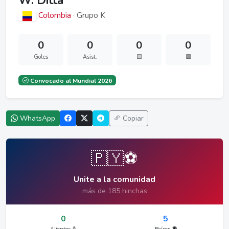
W. Ditta
Colombia
· Grupo K
0
0
0
0
Goles
Asist.
🟨
🟥
Convocado al Mundial 2026
WhatsApp
Copiar
🇵🇾⚽
Unite a la comunidad
más de 185 hinchas
0
5
Alientos 💪
Países 🌍