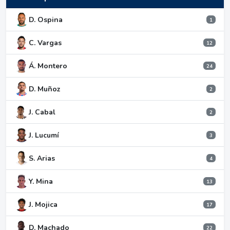
D. Ospina
1
C. Vargas
12
Á. Montero
24
D. Muñoz
2
J. Cabal
2
J. Lucumí
3
S. Arias
4
Y. Mina
13
J. Mojica
17
D. Machado
22