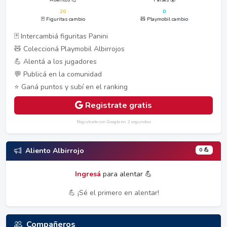
20
0
🃏 Figuritas cambio
🧸 Playmobil cambio
🃏 Intercambiá figuritas Panini
🧸 Coleccioná Playmobil Albirrojos
💪 Alentá a los jugadores
💬 Publicá en la comunidad
⭐ Ganá puntos y subí en el ranking
Registrate gratis
Registrate con Google en 2 segundos
0 💪
Aliento Albirrojo
Ingresá
para alentar 💪
💪 ¡Sé el primero en alentar!
Compañeros