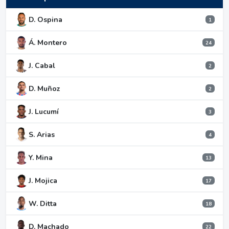
D. Ospina
1
Á. Montero
24
J. Cabal
2
D. Muñoz
2
J. Lucumí
3
S. Arias
4
Y. Mina
13
J. Mojica
17
W. Ditta
18
D. Machado
22