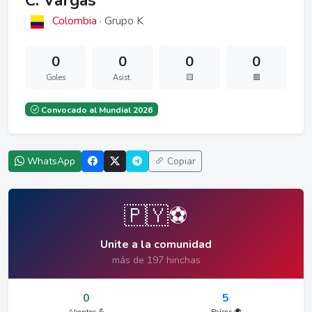
C. Vargas
Colombia
· Grupo K
0
0
0
0
Goles
Asist.
🟨
🟥
Convocado al Mundial 2026
WhatsApp
Copiar
🇵🇾⚽
Unite a la comunidad
más de 197 hinchas
0
5
Alientos 💪
Países 🌍