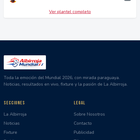
Ver plantel completo
Toda la emoción del Mundial 2026, con mirada paraguaya.
Noticias, resultados en vivo, fixture y la pasión de La Albirroja.
SECCIONES
LEGAL
La Albirroja
Sobre Nosotros
Noticias
Contacto
Fixture
Publicidad