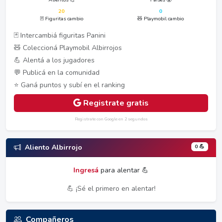
20
0
🃏 Figuritas cambio
🧸 Playmobil cambio
🃏 Intercambiá figuritas Panini
🧸 Coleccioná Playmobil Albirrojos
💪 Alentá a los jugadores
💬 Publicá en la comunidad
⭐ Ganá puntos y subí en el ranking
Registrate gratis
Registrate con Google en 2 segundos
0 💪
Aliento Albirrojo
Ingresá
para alentar 💪
💪 ¡Sé el primero en alentar!
Compañeros