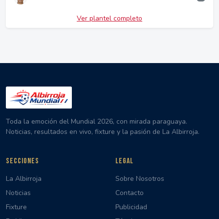
Ver plantel completo
Toda la emoción del Mundial 2026, con mirada paraguaya.
Noticias, resultados en vivo, fixture y la pasión de La Albirroja.
SECCIONES
LEGAL
La Albirroja
Sobre Nosotros
Noticias
Contacto
Fixture
Publicidad