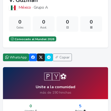
V. Guzmán
México
· Grupo A
0
0
0
0
Goles
Asist.
🟨
🟥
Convocado al Mundial 2026
WhatsApp
Copiar
🇵🇾⚽
Unite a la comunidad
más de 190 hinchas
0
5
Alientos 💪
Países 🌍