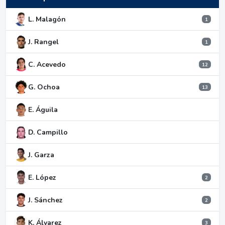
L. Malagón
1
J. Rangel
1
C. Acevedo
12
G. Ochoa
13
E. Águila
D. Campillo
J. Garza
E. López
2
J. Sánchez
2
K. Álvarez
3