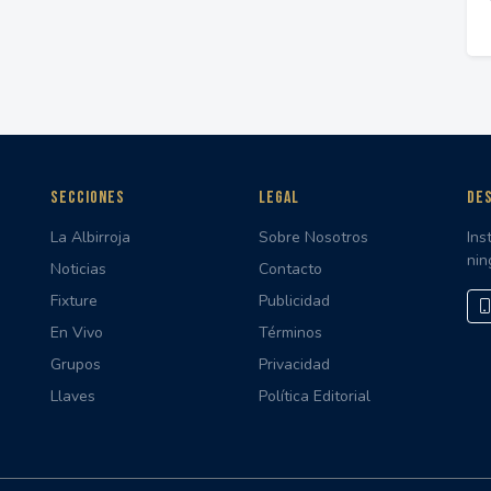
SECCIONES
LEGAL
DES
La Albirroja
Sobre Nosotros
Ins
nin
Noticias
Contacto
Fixture
Publicidad
En Vivo
Términos
Grupos
Privacidad
Llaves
Política Editorial