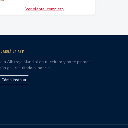
Ver plantel completo
CARGÁ LA APP
talá Albirroja Mundial en tu celular y no te pierdas
gún gol, resultado ni noticia.
Cómo instalar