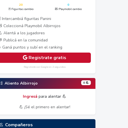
20
0
🃏 Figuritas cambio
🧸 Playmobil cambio
 Intercambiá figuritas Panini
🧸 Coleccioná Playmobil Albirrojos
💪 Alentá a los jugadores
💬 Publicá en la comunidad
⭐ Ganá puntos y subí en el ranking
Registrate gratis
Registrate con Google en 2 segundos
0 💪
Aliento Albirrojo
Ingresá
para alentar 💪
💪 ¡Sé el primero en alentar!
Compañeros