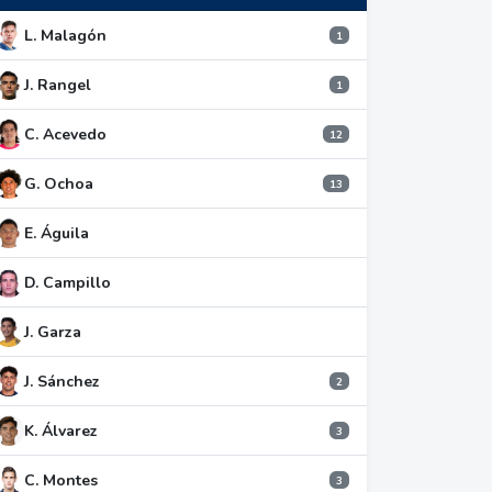
L. Malagón
1
J. Rangel
1
C. Acevedo
12
G. Ochoa
13
E. Águila
D. Campillo
J. Garza
J. Sánchez
2
K. Álvarez
3
C. Montes
3