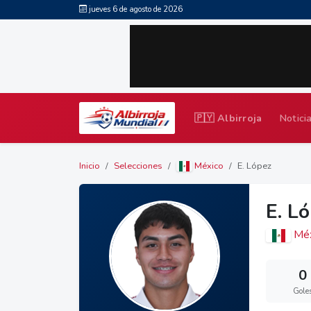
jueves 6 de agosto de 2026
🇵🇾 Albirroja
Notici
Inicio
Selecciones
México
E. López
E. L
Méx
0
Gole