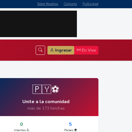
Sobre Nosotros
Contacto
Publicidad
Ingresar
En Vivo
🇵🇾⚽
Unite a la comunidad
más de 173 hinchas
0
5
Alientos 💪
Países 🌍