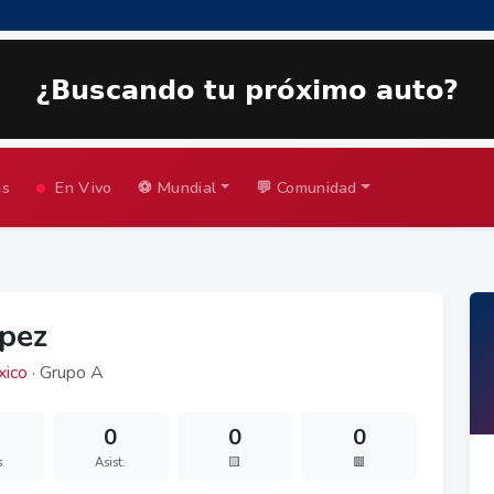
as
En Vivo
⚽ Mundial
💬 Comunidad
ópez
ico
· Grupo A
0
0
0
s
Asist.
🟨
🟥