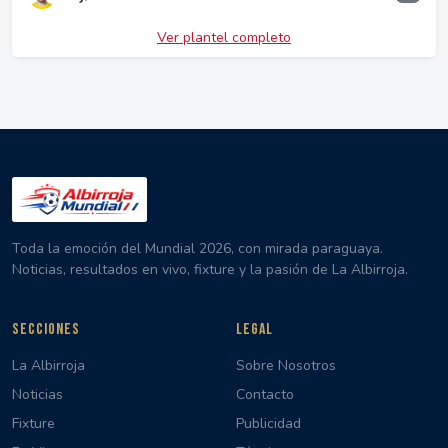
Ver plantel completo
Toda la emoción del Mundial 2026, con mirada paraguaya.
Noticias, resultados en vivo, fixture y la pasión de La Albirroja.
SECCIONES
LEGAL
La Albirroja
Sobre Nosotros
Noticias
Contacto
Fixture
Publicidad