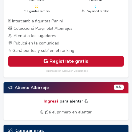
20
0
🃏 Figuritas cambio
🧸 Playmobil cambio
🃏 Intercambiá figuritas Panini
🧸 Coleccioná Playmobil Albirrojos
💪 Alentá a los jugadores
💬 Publicá en la comunidad
⭐ Ganá puntos y subí en el ranking
Registrate gratis
Registrate con Google en 2 segundos
0 💪
Aliento Albirrojo
Ingresá
para alentar 💪
💪 ¡Sé el primero en alentar!
Compañeros