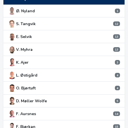
Ø. Nyland
1
S. Tangvik
12
E. Selvik
13
V. Myhra
13
K. Ajer
3
L. Østigård
4
O. Bjørtuft
4
D. Møller Wolfe
5
F. Aursnes
14
F. Bjørkan
15