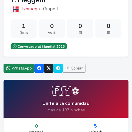
T. Heggem
Noruega
· Grupo I
1
0
0
0
Goles
Asist.
🟨
🟥
Convocado al Mundial 2026
WhatsApp
Copiar
🇵🇾⚽
Unite a la comunidad
más de 197 hinchas
0
5
Alientos 💪
Países 🌍