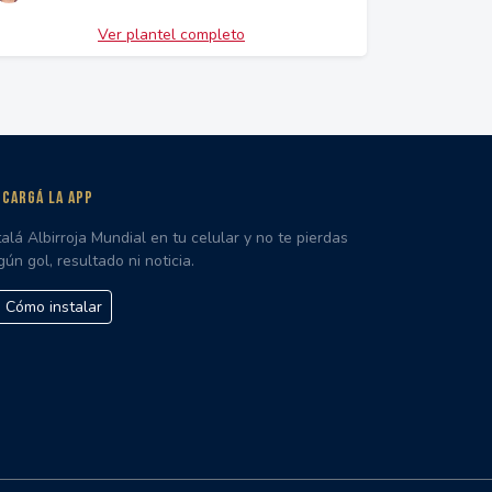
Ver plantel completo
CARGÁ LA APP
talá Albirroja Mundial en tu celular y no te pierdas
gún gol, resultado ni noticia.
Cómo instalar