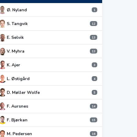
Ø. Nyland
1
S. Tangvik
12
E. Selvik
13
V. Myhra
13
K. Ajer
3
L. Østigård
4
D. Møller Wolfe
5
F. Aursnes
14
F. Bjørkan
15
M. Pedersen
16