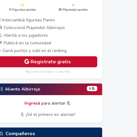
20
0
🃏 Figuritas cambio
🧸 Playmobil cambio
 Intercambiá figuritas Panini
🧸 Coleccioná Playmobil Albirrojos
💪 Alentá a los jugadores
💬 Publicá en la comunidad
⭐ Ganá puntos y subí en el ranking
Registrate gratis
Registrate con Google en 2 segundos
0 💪
Aliento Albirrojo
Ingresá
para alentar 💪
💪 ¡Sé el primero en alentar!
Compañeros