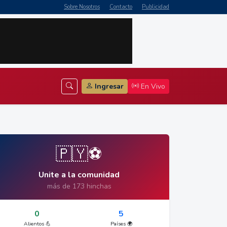
Sobre Nosotros
Contacto
Publicidad
Ingresar
En Vivo
🇵🇾⚽
Unite a la comunidad
más de 173 hinchas
0
5
Alientos 💪
Países 🌍