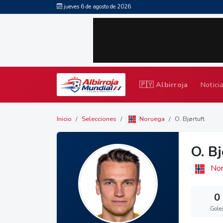
jueves 6 de agosto de 2026
🇵🇾 Albirroja
Notici
Inicio
Selecciones
Noruega
O. Bjørtuft
O. Bj
Nor
0
Gole