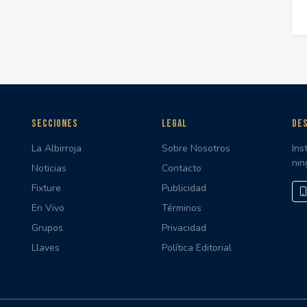
SECCIONES
LEGAL
DES
La Albirroja
Sobre Nosotros
Ins
nin
Noticias
Contacto
Fixture
Publicidad
En Vivo
Términos
Grupos
Privacidad
Llaves
Política Editorial