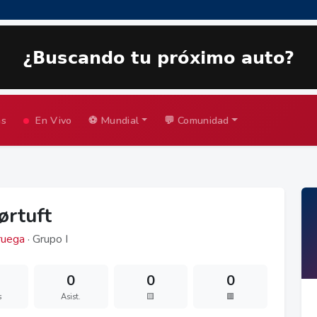
as
En Vivo
⚽ Mundial
💬 Comunidad
ørtuft
uega
· Grupo I
0
0
0
s
Asist.
🟨
🟥