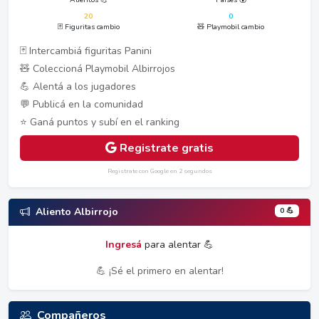
20
0
🃏 Figuritas cambio
🧸 Playmobil cambio
🃏 Intercambiá figuritas Panini
🧸 Coleccioná Playmobil Albirrojos
💪 Alentá a los jugadores
💬 Publicá en la comunidad
⭐ Ganá puntos y subí en el ranking
Registrate gratis
Registrate con Google en 2 segundos
0 💪
Aliento Albirrojo
Ingresá
para alentar 💪
💪 ¡Sé el primero en alentar!
Compañeros