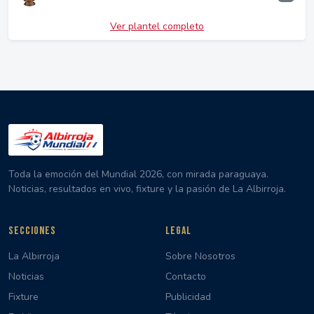
Ver plantel completo
Toda la emoción del Mundial 2026, con mirada paraguaya.
Noticias, resultados en vivo, fixture y la pasión de La Albirroja.
SECCIONES
LEGAL
La Albirroja
Sobre Nosotros
Noticias
Contacto
Fixture
Publicidad