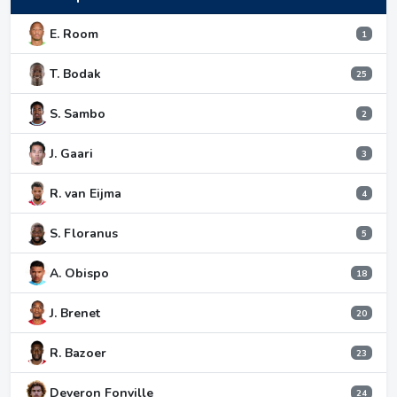
E. Room
1
T. Bodak
25
S. Sambo
2
J. Gaari
3
R. van Eijma
4
S. Floranus
5
A. Obispo
18
J. Brenet
20
R. Bazoer
23
Deveron Fonville
24