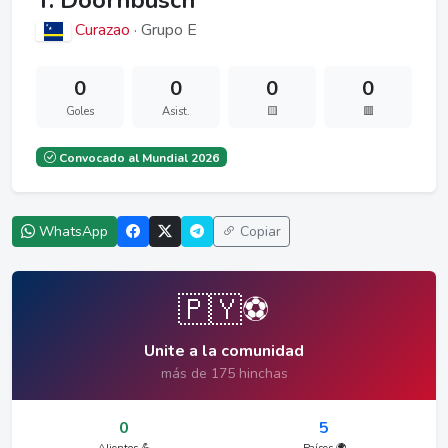
T. Doornbusch
Curazao
· Grupo E
0
0
0
0
Goles
Asist.
🟨
🟥
Convocado al Mundial 2026
WhatsApp
Copiar
🇵🇾⚽
Unite a la comunidad
más de 175 hinchas
0
5
Alientos 💪
Países 🌍