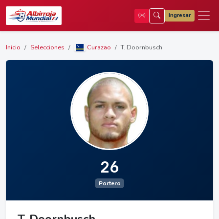
Ingresar
Inicio
Selecciones
Curazao
T. Doornbusch
26
Portero