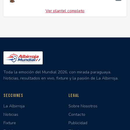
Ver plantel completo
Toda la emoción del Mundial 2026, con mirada paraguaya.
Noticias, resultados en vivo, fixture y la pasión de La Albirroja.
SECCIONES
LEGAL
La Albirroja
Sobre Nosotros
Noticias
Contacto
Fixture
Publicidad