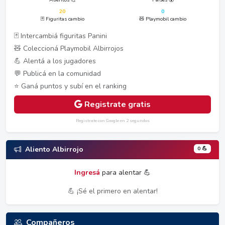
20
0
🃏 Figuritas cambio
🧸 Playmobil cambio
🃏 Intercambiá figuritas Panini
🧸 Coleccioná Playmobil Albirrojos
💪 Alentá a los jugadores
💬 Publicá en la comunidad
⭐ Ganá puntos y subí en el ranking
Registrate gratis
Registrate con Google en 2 segundos
0 💪
Aliento Albirrojo
Ingresá
para alentar 💪
💪 ¡Sé el primero en alentar!
Compañeros