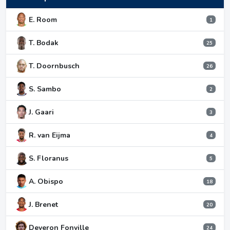
E. Room
1
T. Bodak
25
T. Doornbusch
26
S. Sambo
2
J. Gaari
3
R. van Eijma
4
S. Floranus
5
A. Obispo
18
J. Brenet
20
Deveron Fonville
24