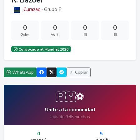
R. Bazoer
Curazao
· Grupo E
0
0
0
0
Goles
Asist.
🟨
🟥
Convocado al Mundial 2026
WhatsApp
Copiar
🇵🇾⚽
Unite a la comunidad
más de 185 hinchas
0
5
Alientos 💪
Países 🌍