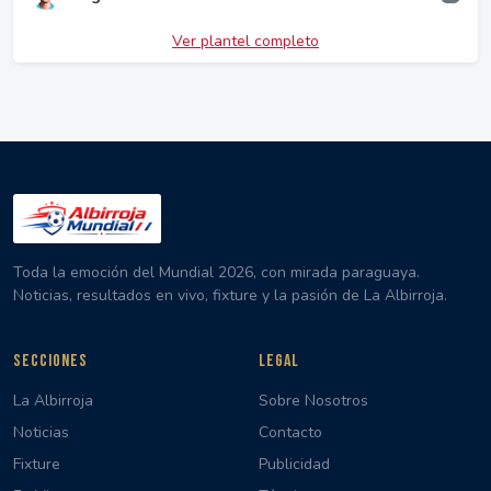
Ver plantel completo
Toda la emoción del Mundial 2026, con mirada paraguaya.
Noticias, resultados en vivo, fixture y la pasión de La Albirroja.
SECCIONES
LEGAL
La Albirroja
Sobre Nosotros
Noticias
Contacto
Fixture
Publicidad