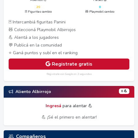
20
0
🃏 Figuritas cambio
🧸 Playmobil cambio
🃏 Intercambiá figuritas Panini
🧸 Coleccioná Playmobil Albirrojos
💪 Alentá a los jugadores
💬 Publicá en la comunidad
⭐ Ganá puntos y subí en el ranking
Registrate gratis
Registrate con Google en 2 segundos
0 💪
Aliento Albirrojo
Ingresá
para alentar 💪
💪 ¡Sé el primero en alentar!
Compañeros