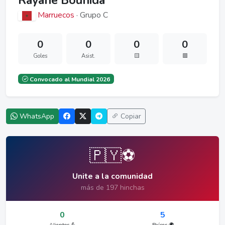
Rayane Bounida
Marruecos
· Grupo C
0
0
0
0
Goles
Asist.
🟨
🟥
Convocado al Mundial 2026
WhatsApp
Copiar
🇵🇾⚽
Unite a la comunidad
más de 197 hinchas
0
5
Alientos 💪
Países 🌍