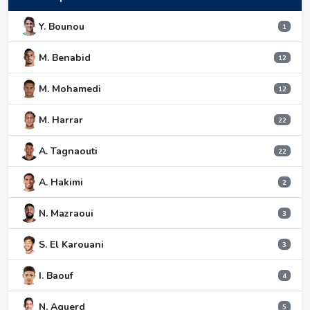
Y. Bounou
1
M. Benabid
12
M. Mohamedi
12
M. Harrar
22
A. Tagnaouti
22
A. Hakimi
2
N. Mazraoui
3
S. El Karouani
3
I. Baouf
4
N. Aguerd
5