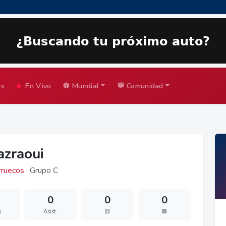
as
En Vivo
⚽ Mundial
💬 Comunidad
azraoui
ruecos
· Grupo C
0
0
0
s
Asist.
🟨
🟥