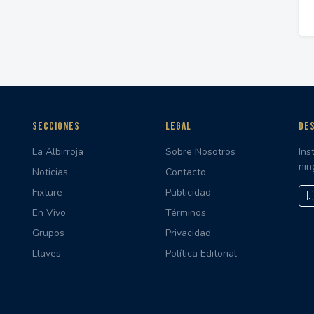
SECCIONES
LEGAL
DES
La Albirroja
Sobre Nosotros
Ins
nin
Noticias
Contacto
Fixture
Publicidad
En Vivo
Términos
Grupos
Privacidad
Llaves
Política Editorial