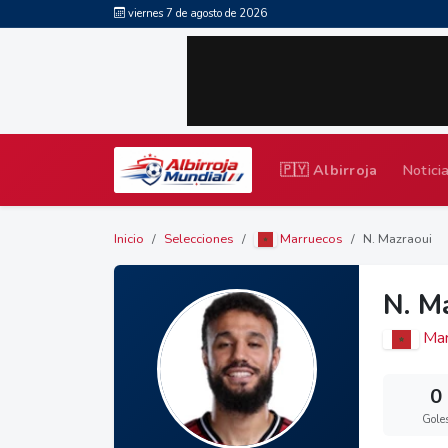
viernes 7 de agosto de 2026
🇵🇾 Albirroja
Notici
Inicio
Selecciones
Marruecos
N. Mazraoui
N. M
Mar
0
Gole