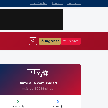
Sobre Nosotros
Contacto
Publicidad
Ingresar
En Vivo
🇵🇾⚽
Unite a la comunidad
más de 188 hinchas
0
5
Alientos 💪
Países 🌍