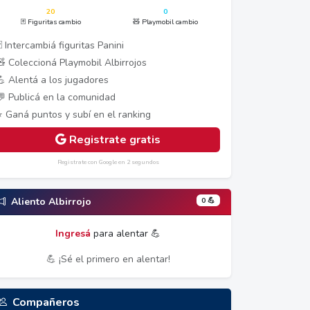
20
0
🃏 Figuritas cambio
🧸 Playmobil cambio
 Intercambiá figuritas Panini
🧸 Coleccioná Playmobil Albirrojos
💪 Alentá a los jugadores
💬 Publicá en la comunidad
⭐ Ganá puntos y subí en el ranking
Registrate gratis
Registrate con Google en 2 segundos
0 💪
Aliento Albirrojo
Ingresá
para alentar 💪
💪 ¡Sé el primero en alentar!
Compañeros