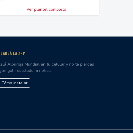
Ver plantel completo
CARGÁ LA APP
talá Albirroja Mundial en tu celular y no te pierdas
gún gol, resultado ni noticia.
Cómo instalar