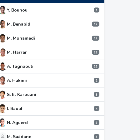
Y. Bounou
1
M. Benabid
12
M. Mohamedi
12
M. Harrar
22
A. Tagnaouti
22
A. Hakimi
2
S. El Karouani
3
I. Baouf
4
N. Aguerd
5
M. Saâdane
5