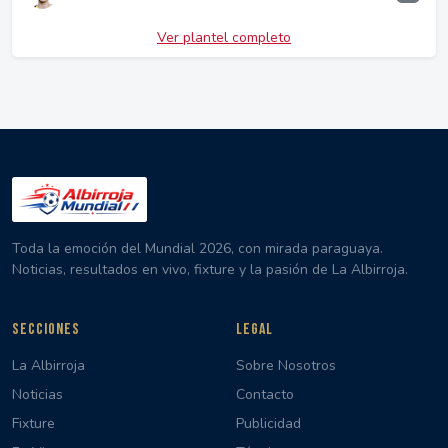
Ver plantel completo
Toda la emoción del Mundial 2026, con mirada paraguaya.
Noticias, resultados en vivo, fixture y la pasión de La Albirroja.
SECCIONES
LEGAL
La Albirroja
Sobre Nosotros
Noticias
Contacto
Fixture
Publicidad