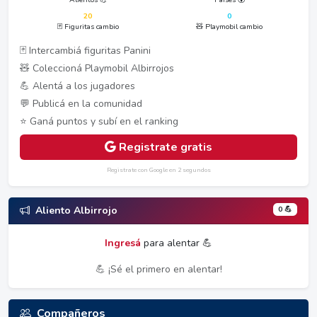
20
0
🃏 Figuritas cambio
🧸 Playmobil cambio
🃏 Intercambiá figuritas Panini
🧸 Coleccioná Playmobil Albirrojos
💪 Alentá a los jugadores
💬 Publicá en la comunidad
⭐ Ganá puntos y subí en el ranking
Registrate gratis
Registrate con Google en 2 segundos
0 💪
Aliento Albirrojo
Ingresá
para alentar 💪
💪 ¡Sé el primero en alentar!
Compañeros