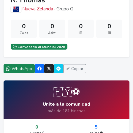
R. Thomas
Nueva Zelanda
· Grupo G
0
0
0
0
Goles
Asist.
🟨
🟥
Convocado al Mundial 2026
WhatsApp
Copiar
🇵🇾⚽
Unite a la comunidad
más de 181 hinchas
0
5
Alientos 💪
Países 🌍