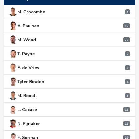
M. Crocombe
1
A. Paulsen
12
M. Woud
22
T. Payne
2
F. de Vries
3
Tyler Bindon
4
M. Boxall
5
L. Cacace
13
N. Pijnaker
15
F. Surman
16