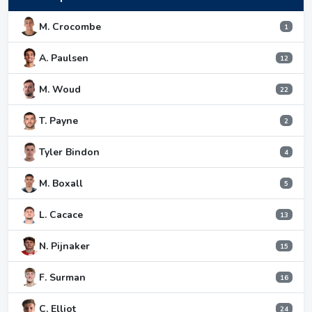
M. Crocombe
1
A. Paulsen
12
M. Woud
22
T. Payne
2
Tyler Bindon
4
M. Boxall
5
L. Cacace
13
N. Pijnaker
15
F. Surman
16
C. Elliot
24