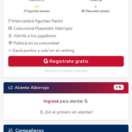
20
0
🃏 Figuritas cambio
🧸 Playmobil cambio
🃏 Intercambiá figuritas Panini
🧸 Coleccioná Playmobil Albirrojos
💪 Alentá a los jugadores
💬 Publicá en la comunidad
⭐ Ganá puntos y subí en el ranking
Registrate gratis
Registrate con Google en 2 segundos
0 💪
Aliento Albirrojo
Ingresá
para alentar 💪
💪 ¡Sé el primero en alentar!
Compañeros