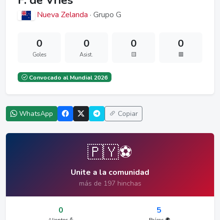
F. de Vries
Nueva Zelanda
· Grupo G
0
0
0
0
Goles
Asist.
🟨
🟥
Convocado al Mundial 2026
WhatsApp
Copiar
🇵🇾⚽
Unite a la comunidad
más de 197 hinchas
0
5
Alientos 💪
Países 🌍