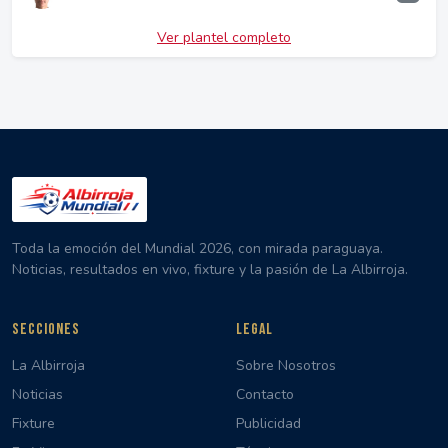
Ver plantel completo
Toda la emoción del Mundial 2026, con mirada paraguaya.
Noticias, resultados en vivo, fixture y la pasión de La Albirroja.
SECCIONES
LEGAL
La Albirroja
Sobre Nosotros
Noticias
Contacto
Fixture
Publicidad