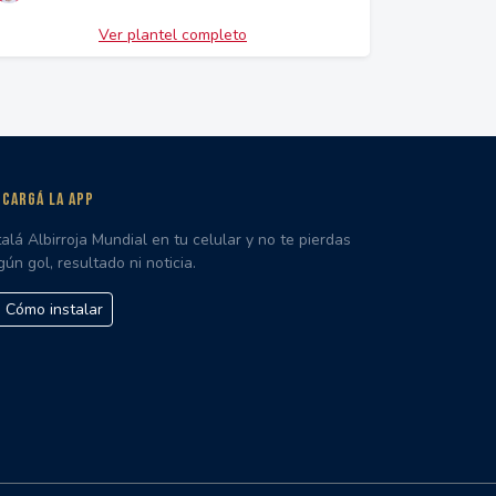
Ver plantel completo
CARGÁ LA APP
talá Albirroja Mundial en tu celular y no te pierdas
gún gol, resultado ni noticia.
Cómo instalar