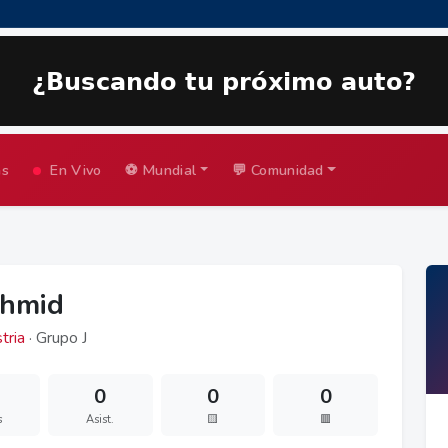
as
En Vivo
⚽ Mundial
💬 Comunidad
chmid
tria
· Grupo J
0
0
0
s
Asist.
🟨
🟥