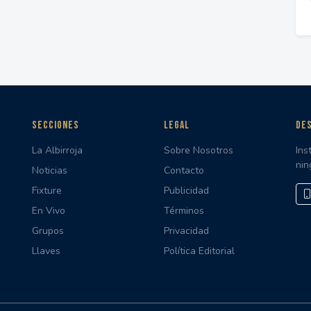
SECCIONES
LEGAL
DES
La Albirroja
Sobre Nosotros
Ins
nin
Noticias
Contacto
Fixture
Publicidad
En Vivo
Términos
Grupos
Privacidad
Llaves
Política Editorial