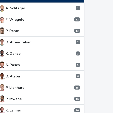
A. Schlager
1
F. Wiegele
12
P. Pentz
13
D. Affengruber
2
K. Danso
3
S. Posch
5
D. Alaba
8
P. Lienhart
15
P. Mwene
16
K. Laimer
20