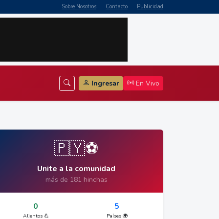
Sobre Nosotros
Contacto
Publicidad
Ingresar
En Vivo
🇵🇾⚽
Unite a la comunidad
más de 181 hinchas
0
5
Alientos 💪
Países 🌍