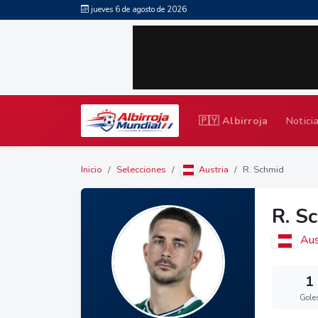
jueves 6 de agosto de 2026
🇵🇾 Albirroja
Notici
Inicio
Selecciones
Austria
R. Schmid
R. S
Aus
1
Gole