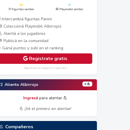
20
0
🃏 Figuritas cambio
🧸 Playmobil cambio
 Intercambiá figuritas Panini
🧸 Coleccioná Playmobil Albirrojos
💪 Alentá a los jugadores
💬 Publicá en la comunidad
⭐ Ganá puntos y subí en el ranking
Registrate gratis
Registrate con Google en 2 segundos
0 💪
Aliento Albirrojo
Ingresá
para alentar 💪
💪 ¡Sé el primero en alentar!
Compañeros