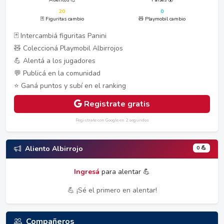
20
0
🃏 Figuritas cambio
🧸 Playmobil cambio
🃏 Intercambiá figuritas Panini
🧸 Coleccioná Playmobil Albirrojos
💪 Alentá a los jugadores
💬 Publicá en la comunidad
⭐ Ganá puntos y subí en el ranking
Registrate gratis
Registrate con Google en 2 segundos
0 💪
Aliento Albirrojo
Ingresá
para alentar 💪
💪 ¡Sé el primero en alentar!
Compañeros