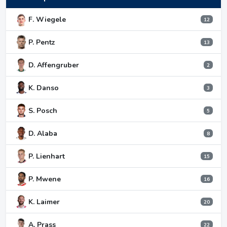
F. Wiegele
12
P. Pentz
13
D. Affengruber
2
K. Danso
3
S. Posch
5
D. Alaba
8
P. Lienhart
15
P. Mwene
16
K. Laimer
20
A. Prass
22