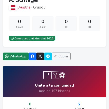
A. Schlager
Austria
· Grupo J
0
0
0
0
Goles
Asist.
🟨
🟥
Convocado al Mundial 2026
WhatsApp
Copiar
🇵🇾⚽
Unite a la comunidad
más de 197 hinchas
0
5
Alientos 💪
Países 🌍