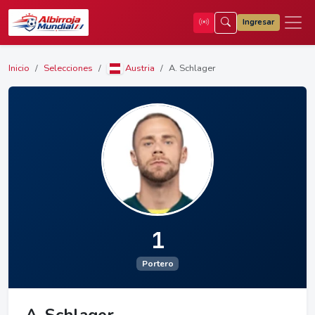
Ingresar
Inicio
Selecciones
Austria
A. Schlager
1
Portero