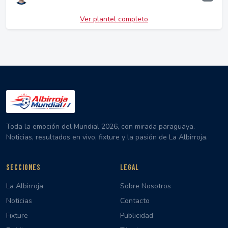
Ver plantel completo
Toda la emoción del Mundial 2026, con mirada paraguaya.
Noticias, resultados en vivo, fixture y la pasión de La Albirroja.
SECCIONES
LEGAL
La Albirroja
Sobre Nosotros
Noticias
Contacto
Fixture
Publicidad