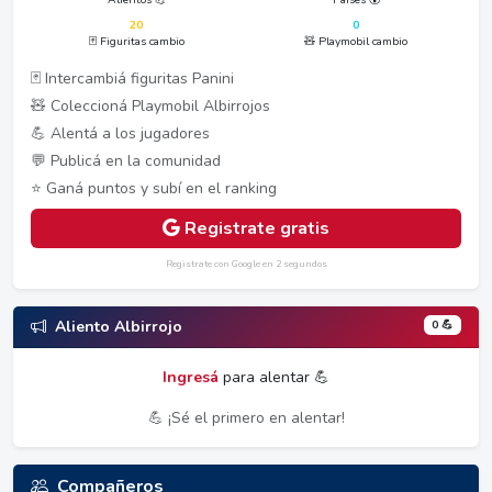
20
0
🃏 Figuritas cambio
🧸 Playmobil cambio
🃏 Intercambiá figuritas Panini
🧸 Coleccioná Playmobil Albirrojos
💪 Alentá a los jugadores
💬 Publicá en la comunidad
⭐ Ganá puntos y subí en el ranking
Registrate gratis
Registrate con Google en 2 segundos
0 💪
Aliento Albirrojo
Ingresá
para alentar 💪
💪 ¡Sé el primero en alentar!
Compañeros