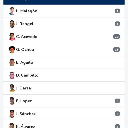
L. Malagón
1
J. Rangel
1
C. Acevedo
12
G. Ochoa
13
E. Águila
D. Campillo
J. Garza
E. López
2
J. Sánchez
2
K. Álvarez
3