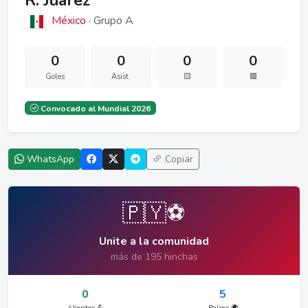
R. Juárez
México
· Grupo A
0
0
0
0
Goles
Asist.
🟨
🟥
Convocado al Mundial 2026
WhatsApp
Copiar
🇵🇾⚽
Unite a la comunidad
más de 195 hinchas
0
5
Alientos 💪
Países 🌍