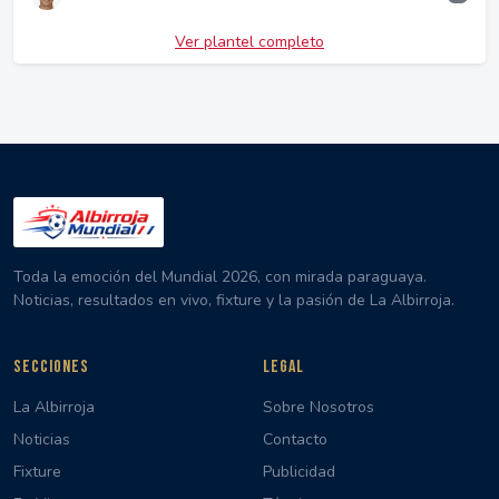
Ver plantel completo
Toda la emoción del Mundial 2026, con mirada paraguaya.
Noticias, resultados en vivo, fixture y la pasión de La Albirroja.
SECCIONES
LEGAL
La Albirroja
Sobre Nosotros
Noticias
Contacto
Fixture
Publicidad