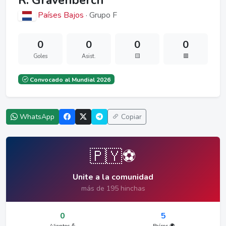
R. Gravenberch
Países Bajos
· Grupo F
0
0
0
0
Goles
Asist.
🟨
🟥
Convocado al Mundial 2026
WhatsApp
Copiar
🇵🇾⚽
Unite a la comunidad
más de 195 hinchas
0
5
Alientos 💪
Países 🌍