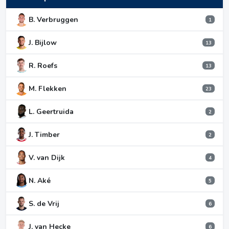
B. Verbruggen
1
J. Bijlow
13
R. Roefs
13
M. Flekken
23
L. Geertruida
2
J. Timber
2
V. van Dijk
4
N. Aké
5
S. de Vrij
6
J. van Hecke
6