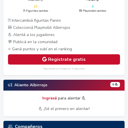
20
0
🃏 Figuritas cambio
🧸 Playmobil cambio
🃏 Intercambiá figuritas Panini
🧸 Coleccioná Playmobil Albirrojos
💪 Alentá a los jugadores
💬 Publicá en la comunidad
⭐ Ganá puntos y subí en el ranking
Registrate gratis
Registrate con Google en 2 segundos
0 💪
Aliento Albirrojo
Ingresá
para alentar 💪
💪 ¡Sé el primero en alentar!
Compañeros