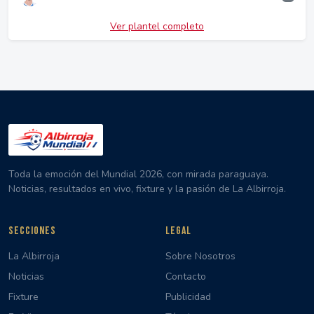
Ver plantel completo
Toda la emoción del Mundial 2026, con mirada paraguaya.
Noticias, resultados en vivo, fixture y la pasión de La Albirroja.
SECCIONES
LEGAL
La Albirroja
Sobre Nosotros
Noticias
Contacto
Fixture
Publicidad