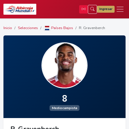
Ingresar
Inicio
Selecciones
Países Bajos
R. Gravenberch
8
Mediocampista