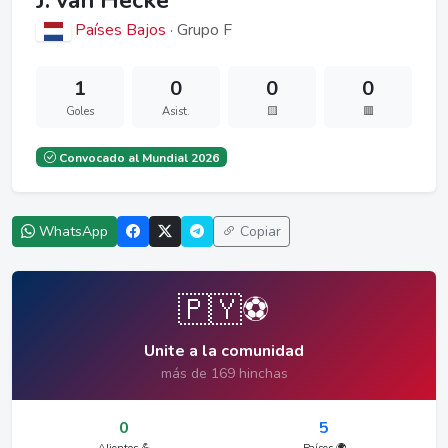
J. van Hecke
Países Bajos
· Grupo F
1
0
0
0
Goles
Asist.
🟨
🟥
Convocado al Mundial 2026
WhatsApp
Copiar
🇵🇾⚽
Unite a la comunidad
más de 169 hinchas
0
5
Alientos 💪
Países 🌍