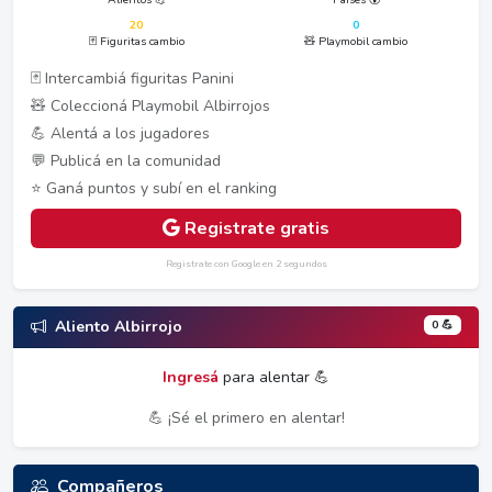
20
0
🃏 Figuritas cambio
🧸 Playmobil cambio
🃏 Intercambiá figuritas Panini
🧸 Coleccioná Playmobil Albirrojos
💪 Alentá a los jugadores
💬 Publicá en la comunidad
⭐ Ganá puntos y subí en el ranking
Registrate gratis
Registrate con Google en 2 segundos
0 💪
Aliento Albirrojo
Ingresá
para alentar 💪
💪 ¡Sé el primero en alentar!
Compañeros