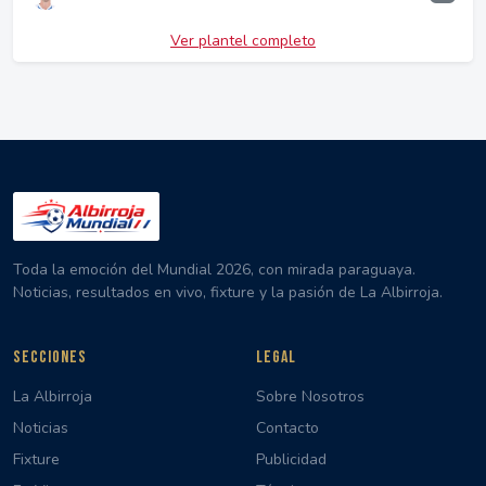
Ver plantel completo
Toda la emoción del Mundial 2026, con mirada paraguaya.
Noticias, resultados en vivo, fixture y la pasión de La Albirroja.
SECCIONES
LEGAL
La Albirroja
Sobre Nosotros
Noticias
Contacto
Fixture
Publicidad