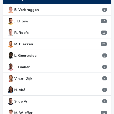
B. Verbruggen
1
J. Bijlow
13
R. Roefs
13
M. Flekken
23
L. Geertruida
2
J. Timber
2
V. van Dijk
4
N. Aké
5
S. de Vrij
6
M. Wieffer
12