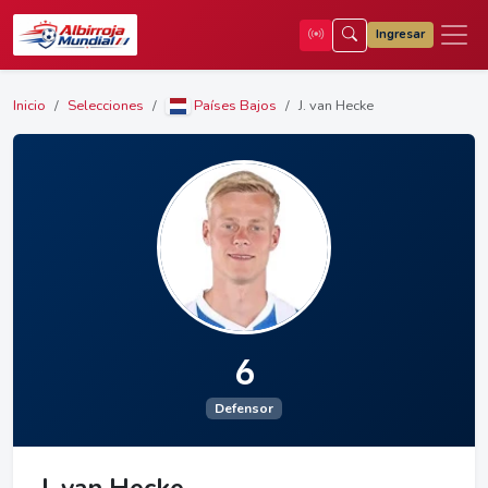
Ingresar
Inicio
Selecciones
Países Bajos
J. van Hecke
6
Defensor