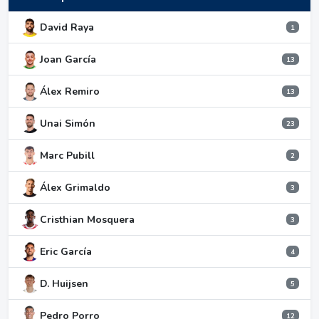
David Raya
1
Joan García
13
Álex Remiro
13
Unai Simón
23
Marc Pubill
2
Álex Grimaldo
3
Cristhian Mosquera
3
Eric García
4
D. Huijsen
5
Pedro Porro
12