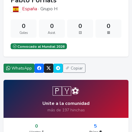
Pablo Fornals
España
· Grupo H
0
0
0
0
Goles
Asist.
🟨
🟥
Convocado al Mundial 2026
WhatsApp
Copiar
🇵🇾⚽
Unite a la comunidad
más de 197 hinchas
0
5
Alientos 💪
Países 🌍