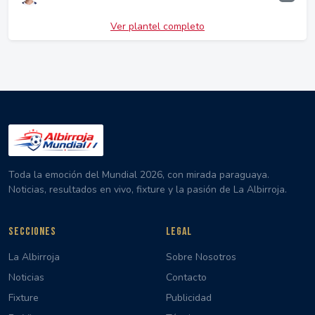
Ver plantel completo
Toda la emoción del Mundial 2026, con mirada paraguaya.
Noticias, resultados en vivo, fixture y la pasión de La Albirroja.
SECCIONES
LEGAL
La Albirroja
Sobre Nosotros
Noticias
Contacto
Fixture
Publicidad