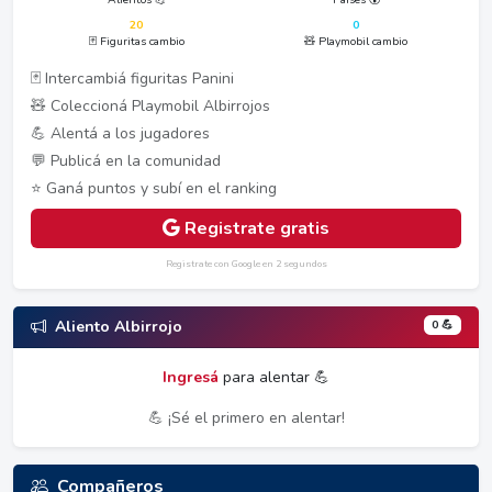
20
0
🃏 Figuritas cambio
🧸 Playmobil cambio
🃏 Intercambiá figuritas Panini
🧸 Coleccioná Playmobil Albirrojos
💪 Alentá a los jugadores
💬 Publicá en la comunidad
⭐ Ganá puntos y subí en el ranking
Registrate gratis
Registrate con Google en 2 segundos
0 💪
Aliento Albirrojo
Ingresá
para alentar 💪
💪 ¡Sé el primero en alentar!
Compañeros