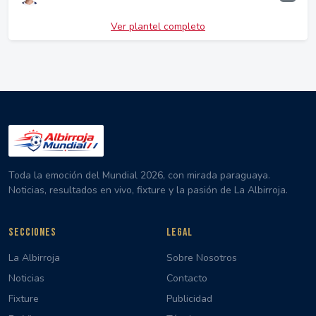
Ver plantel completo
Toda la emoción del Mundial 2026, con mirada paraguaya.
Noticias, resultados en vivo, fixture y la pasión de La Albirroja.
SECCIONES
LEGAL
La Albirroja
Sobre Nosotros
Noticias
Contacto
Fixture
Publicidad