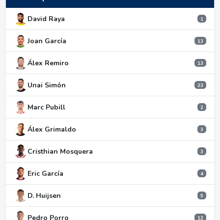
David Raya
1
Joan García
13
Álex Remiro
13
Unai Simón
23
Marc Pubill
2
Álex Grimaldo
3
Cristhian Mosquera
3
Eric García
4
D. Huijsen
5
Pedro Porro
12