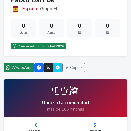
Pablo Barrios
España
· Grupo H
0
0
0
0
Goles
Asist.
🟨
🟥
Convocado al Mundial 2026
WhatsApp
Copiar
🇵🇾⚽
Unite a la comunidad
más de 186 hinchas
0
5
Alientos 💪
Países 🌍