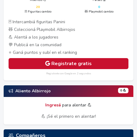
20
0
🃏 Figuritas cambio
🧸 Playmobil cambio
🃏 Intercambiá figuritas Panini
🧸 Coleccioná Playmobil Albirrojos
💪 Alentá a los jugadores
💬 Publicá en la comunidad
⭐ Ganá puntos y subí en el ranking
Registrate gratis
Registrate con Google en 2 segundos
0 💪
Aliento Albirrojo
Ingresá
para alentar 💪
💪 ¡Sé el primero en alentar!
Compañeros