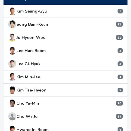
Kim Seung-Gyu
1
Song Bum-Keun
12
Jo Hyeon-Woo
21
Lee Han-Beom
2
Lee Gi-Hyuk
3
Kim Min-Jae
4
Kim Tae-Hyeon
5
Cho Yu-Min
10
Cho Wi-Je
14
Hwang In-Beom
6