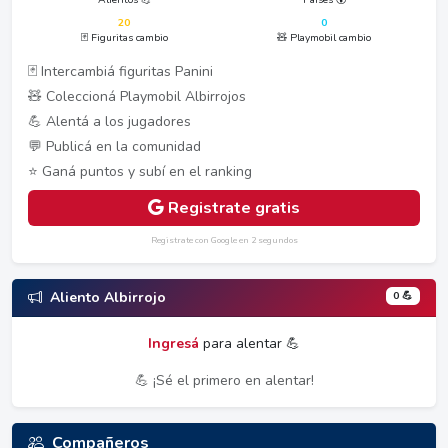
20
0
🃏 Figuritas cambio
🧸 Playmobil cambio
🃏 Intercambiá figuritas Panini
🧸 Coleccioná Playmobil Albirrojos
💪 Alentá a los jugadores
💬 Publicá en la comunidad
⭐ Ganá puntos y subí en el ranking
Registrate gratis
Registrate con Google en 2 segundos
0 💪
Aliento Albirrojo
Ingresá
para alentar 💪
💪 ¡Sé el primero en alentar!
Compañeros