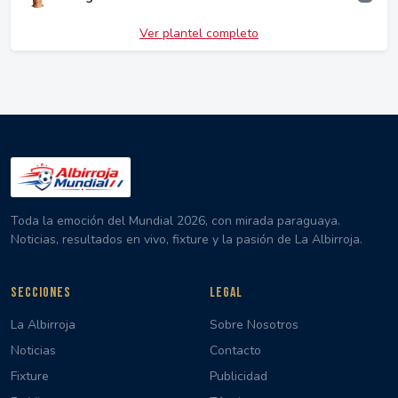
Ver plantel completo
Toda la emoción del Mundial 2026, con mirada paraguaya.
Noticias, resultados en vivo, fixture y la pasión de La Albirroja.
SECCIONES
LEGAL
La Albirroja
Sobre Nosotros
Noticias
Contacto
Fixture
Publicidad