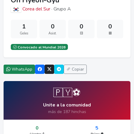
Oh Hyeon-Gyu
Corea del Sur
· Grupo A
1
0
0
0
Goles
Asist.
🟨
🟥
Convocado al Mundial 2026
WhatsApp
Copiar
🇵🇾⚽
Unite a la comunidad
más de 187 hinchas
0
5
Alientos 💪
Países 🌍