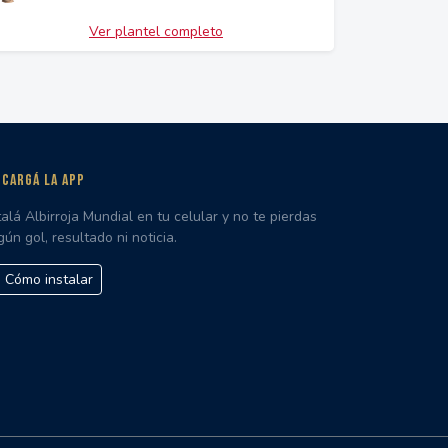
Ver plantel completo
CARGÁ LA APP
talá Albirroja Mundial en tu celular y no te pierdas
gún gol, resultado ni noticia.
Cómo instalar