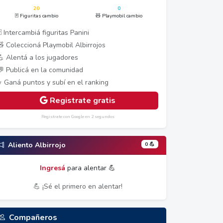
20
0
🃏 Figuritas cambio
🧸 Playmobil cambio
 Intercambiá figuritas Panini
🧸 Coleccioná Playmobil Albirrojos
💪 Alentá a los jugadores
💬 Publicá en la comunidad
⭐ Ganá puntos y subí en el ranking
Registrate gratis
Registrate con Google en 2 segundos
0 💪
Aliento Albirrojo
Ingresá
para alentar 💪
💪 ¡Sé el primero en alentar!
Compañeros