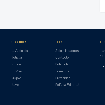
SECCIONES
LEGAL
DES
La Albirroja
Sobre Nosotros
Ins
nin
Noticias
Contacto
Fixture
Publicidad
En Vivo
Términos
Grupos
Privacidad
Llaves
Política Editorial