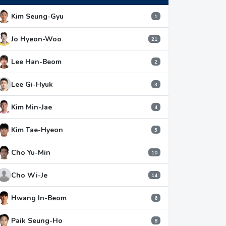
Kim Seung-Gyu
1
Jo Hyeon-Woo
21
Lee Han-Beom
2
Lee Gi-Hyuk
3
Kim Min-Jae
4
Kim Tae-Hyeon
5
Cho Yu-Min
10
Cho Wi-Je
14
Hwang In-Beom
6
Paik Seung-Ho
8