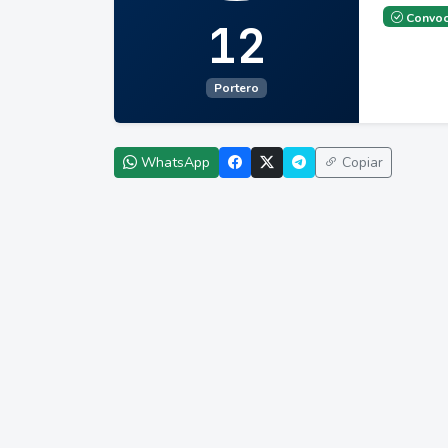
Convoc
12
Portero
WhatsApp
Copiar