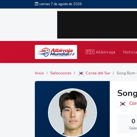
viernes 7 de agosto de 2026
🇵🇾 Albirroja
Notici
Inicio
Selecciones
Corea del Sur
Song Bum-
Son
Cor
0
Gole