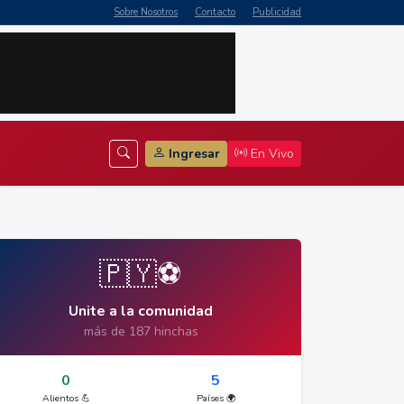
Sobre Nosotros
Contacto
Publicidad
Ingresar
En Vivo
🇵🇾⚽
Unite a la comunidad
más de 187 hinchas
0
5
Alientos 💪
Países 🌍