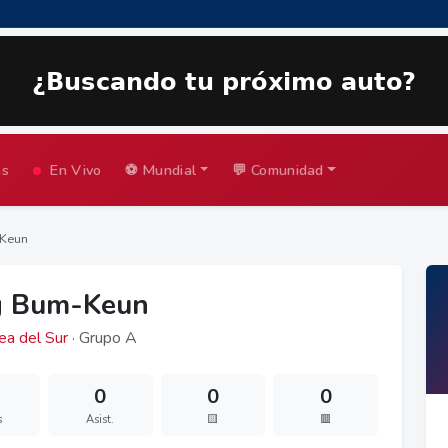
as
En Vivo
⚽ Mundial
💬 Comunidad
Keun
g Bum-Keun
ea del Sur
· Grupo A
0
0
0
s
Asist.
🟨
🟥