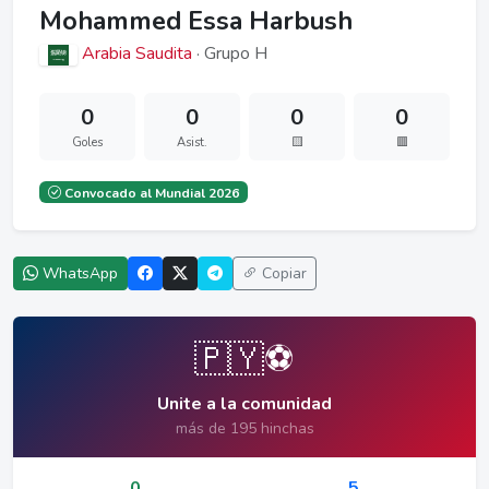
Mohammed Essa Harbush
Arabia Saudita
· Grupo H
0
0
0
0
Goles
Asist.
🟨
🟥
Convocado al Mundial 2026
WhatsApp
Copiar
🇵🇾⚽
Unite a la comunidad
más de 195 hinchas
0
5