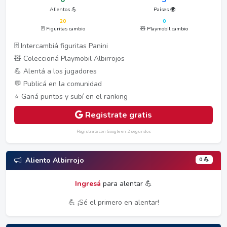
Alientos 💪
Países 🌍
20
0
🃏 Figuritas cambio
🧸 Playmobil cambio
🃏 Intercambiá figuritas Panini
🧸 Coleccioná Playmobil Albirrojos
💪 Alentá a los jugadores
💬 Publicá en la comunidad
⭐ Ganá puntos y subí en el ranking
Registrate gratis
Registrate con Google en 2 segundos
0 💪
Aliento Albirrojo
Ingresá
para alentar 💪
💪 ¡Sé el primero en alentar!