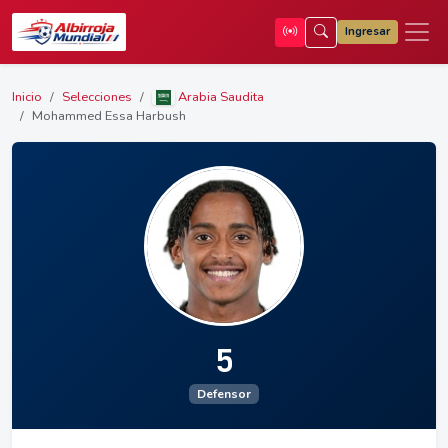
Ingresar
Inicio
Selecciones
Arabia Saudita
Mohammed Essa Harbush
5
Defensor