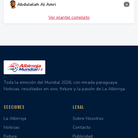
Abdulelah Al Amri
4
Ver plantel completo
Toda la emoción del Mundial 2026, con mirada paraguaya.
Noticias, resultados en vivo, fixture y la pasión de La Albirroja.
SECCIONES
LEGAL
La Albirroja
Sobre Nosotros
Noticias
Contacto
Fixture
Publicidad