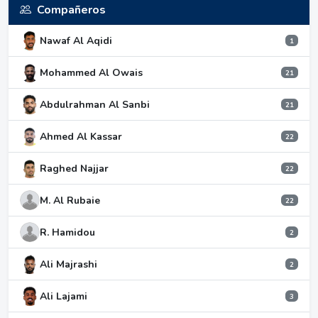
Compañeros
Nawaf Al Aqidi
1
Mohammed Al Owais
21
Abdulrahman Al Sanbi
21
Ahmed Al Kassar
22
Raghed Najjar
22
M. Al Rubaie
22
R. Hamidou
2
Ali Majrashi
2
Ali Lajami
3