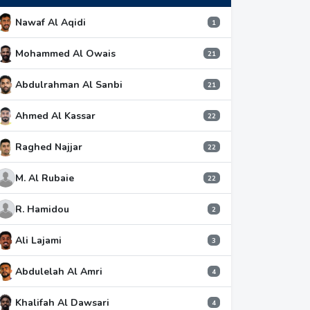
Nawaf Al Aqidi
1
Mohammed Al Owais
21
Abdulrahman Al Sanbi
21
Ahmed Al Kassar
22
Raghed Najjar
22
M. Al Rubaie
22
R. Hamidou
2
Ali Lajami
3
Abdulelah Al Amri
4
Khalifah Al Dawsari
4