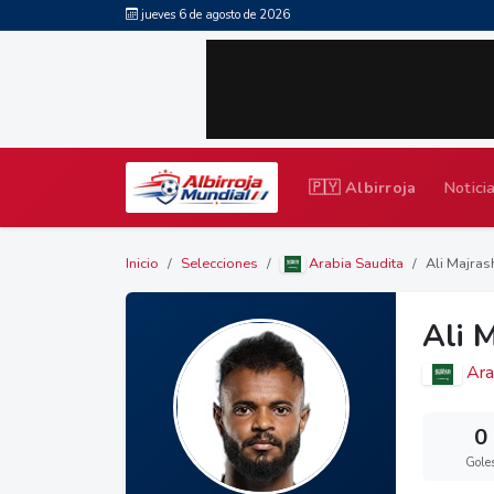
jueves 6 de agosto de 2026
🇵🇾 Albirroja
Notici
Inicio
Selecciones
Arabia Saudita
Ali Majras
Ali 
Ara
0
Gole