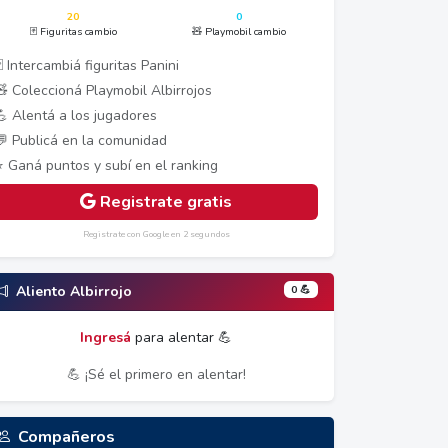
20
0
🃏 Figuritas cambio
🧸 Playmobil cambio
 Intercambiá figuritas Panini
🧸 Coleccioná Playmobil Albirrojos
💪 Alentá a los jugadores
💬 Publicá en la comunidad
⭐ Ganá puntos y subí en el ranking
Registrate gratis
Registrate con Google en 2 segundos
0 💪
Aliento Albirrojo
Ingresá
para alentar 💪
💪 ¡Sé el primero en alentar!
Compañeros