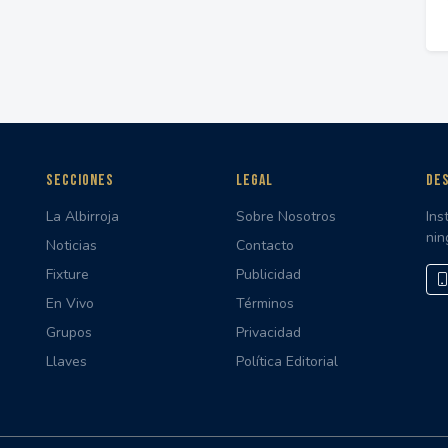
SECCIONES
LEGAL
DES
La Albirroja
Sobre Nosotros
Ins
nin
Noticias
Contacto
Fixture
Publicidad
En Vivo
Términos
Grupos
Privacidad
Llaves
Política Editorial