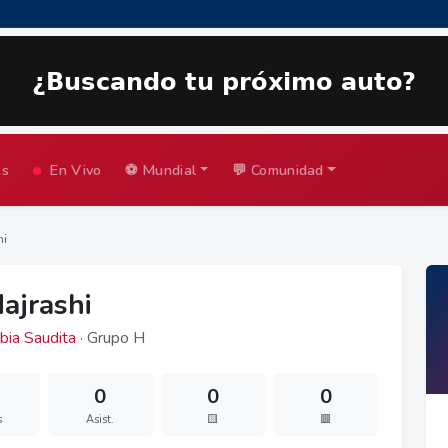
as
En Vivo
⚽ Mundial
💬 Comunidad
hi
Majrashi
bia Saudita
· Grupo H
0
0
0
s
Asist.
🟨
🟥