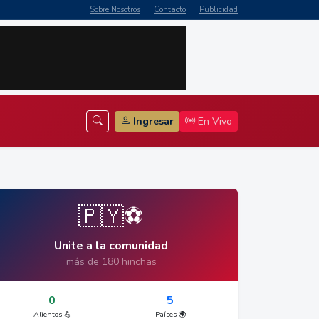
Sobre Nosotros
Contacto
Publicidad
Ingresar
En Vivo
🇵🇾⚽
Unite a la comunidad
más de 180 hinchas
0
5
Alientos 💪
Países 🌍