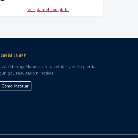
Ver plantel completo
CARGÁ LA APP
talá Albirroja Mundial en tu celular y no te pierdas
gún gol, resultado ni noticia.
Cómo instalar