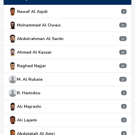
Nawaf Al Aqidi
1
Mohammed Al Owais
21
Abdulrahman Al Sanbi
21
Ahmed Al Kassar
22
Raghed Najjar
22
M. Al Rubaie
22
R. Hamidou
2
Ali Majrashi
2
Ali Lajami
3
Abdulelah Al Amri
4