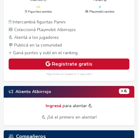
20
0
🃏 Figuritas cambio
🧸 Playmobil cambio
🃏 Intercambiá figuritas Panini
🧸 Coleccioná Playmobil Albirrojos
💪 Alentá a los jugadores
💬 Publicá en la comunidad
⭐ Ganá puntos y subí en el ranking
Registrate gratis
Registrate con Google en 2 segundos
0 💪
Aliento Albirrojo
Ingresá
para alentar 💪
💪 ¡Sé el primero en alentar!
Compañeros