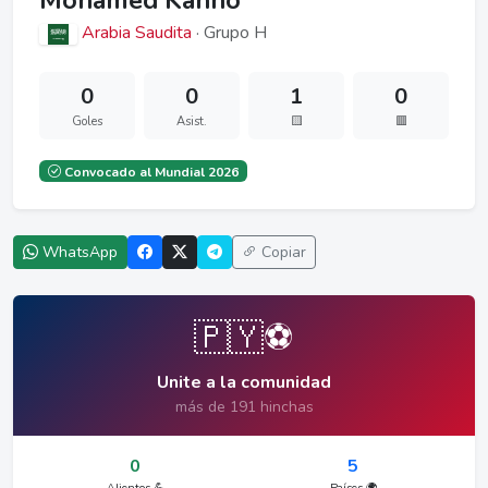
Mohamed Kanno
Arabia Saudita
· Grupo H
0
0
1
0
Goles
Asist.
🟨
🟥
Convocado al Mundial 2026
WhatsApp
Copiar
🇵🇾⚽
Unite a la comunidad
más de 191 hinchas
0
5
Alientos 💪
Países 🌍