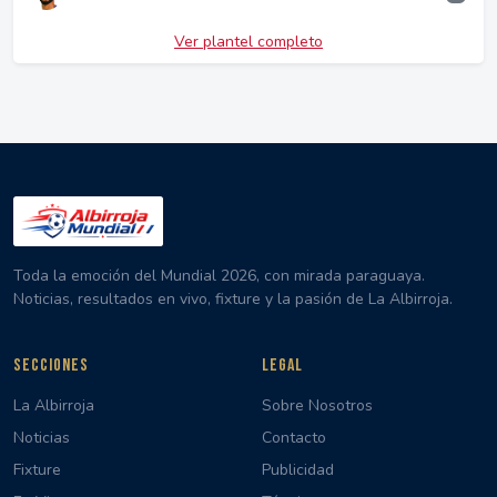
Ver plantel completo
Toda la emoción del Mundial 2026, con mirada paraguaya.
Noticias, resultados en vivo, fixture y la pasión de La Albirroja.
SECCIONES
LEGAL
La Albirroja
Sobre Nosotros
Noticias
Contacto
Fixture
Publicidad