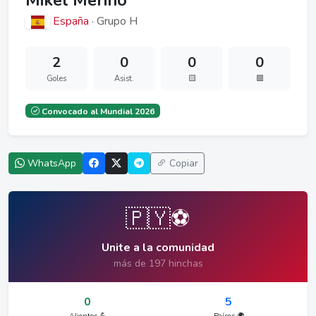
Mikel Merino
España
· Grupo H
2
0
0
0
Goles
Asist.
🟨
🟥
Convocado al Mundial 2026
WhatsApp
Copiar
🇵🇾⚽
Unite a la comunidad
más de 197 hinchas
0
5
Alientos 💪
Países 🌍