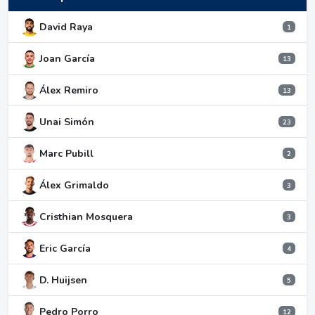
David Raya
1
Joan García
13
Álex Remiro
13
Unai Simón
23
Marc Pubill
2
Álex Grimaldo
3
Cristhian Mosquera
3
Eric García
4
D. Huijsen
5
Pedro Porro
12