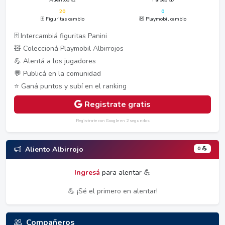
20
0
🃏 Figuritas cambio
🧸 Playmobil cambio
🃏 Intercambiá figuritas Panini
🧸 Coleccioná Playmobil Albirrojos
💪 Alentá a los jugadores
💬 Publicá en la comunidad
⭐ Ganá puntos y subí en el ranking
Registrate gratis
Registrate con Google en 2 segundos
0 💪
Aliento Albirrojo
Ingresá
para alentar 💪
💪 ¡Sé el primero en alentar!
Compañeros