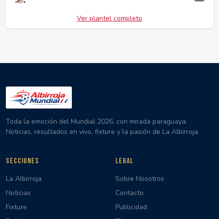
Ver plantel completo
Toda la emoción del Mundial 2026, con mirada paraguaya.
Noticias, resultados en vivo, fixture y la pasión de La Albirroja.
SECCIONES
LEGAL
La Albirroja
Sobre Nosotros
Noticias
Contacto
Fixture
Publicidad