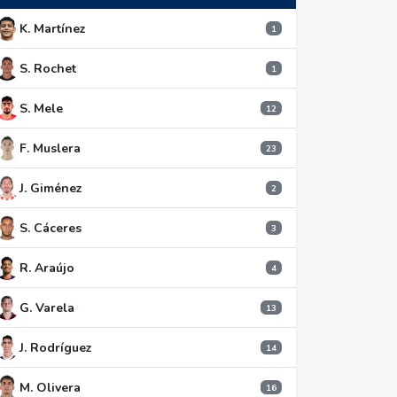
K. Martínez
1
S. Rochet
1
S. Mele
12
F. Muslera
23
J. Giménez
2
S. Cáceres
3
R. Araújo
4
G. Varela
13
J. Rodríguez
14
M. Olivera
16