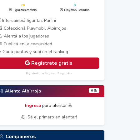
20
0
🃏 Figuritas cambio
🧸 Playmobil cambio
 Intercambiá figuritas Panini
🧸 Coleccioná Playmobil Albirrojos
💪 Alentá a los jugadores
💬 Publicá en la comunidad
⭐ Ganá puntos y subí en el ranking
Registrate gratis
Registrate con Google en 2 segundos
0 💪
Aliento Albirrojo
Ingresá
para alentar 💪
💪 ¡Sé el primero en alentar!
Compañeros