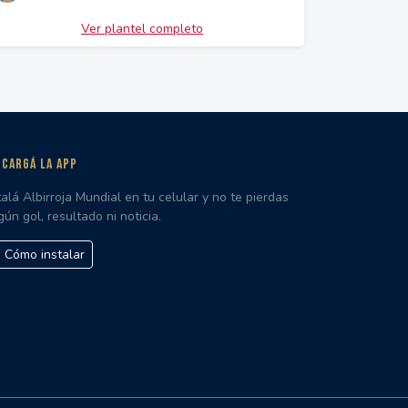
Ver plantel completo
CARGÁ LA APP
talá Albirroja Mundial en tu celular y no te pierdas
gún gol, resultado ni noticia.
Cómo instalar