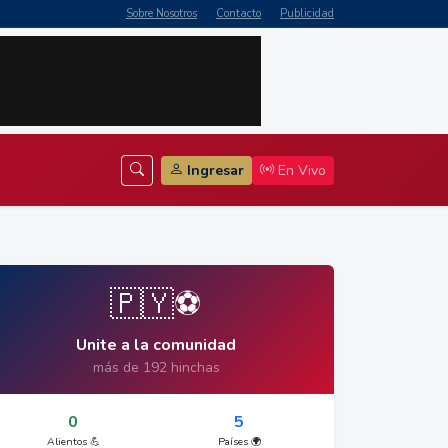
Sobre Nosotros
Contacto
Publicidad
Ingresar
En Vivo
🇵🇾⚽
Unite a la comunidad
más de 192 hinchas
0
5
Alientos 💪
Países 🌍