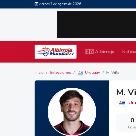
viernes 7 de agosto de 2026
🇵🇾 Albirroja
Notici
Inicio
Selecciones
Uruguay
M. Viña
M. V
Uru
0
Gole