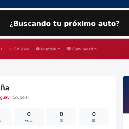
as
En Vivo
⚽ Mundial
💬 Comunidad
iña
guay
· Grupo H
0
0
0
s
Asist.
🟨
🟥