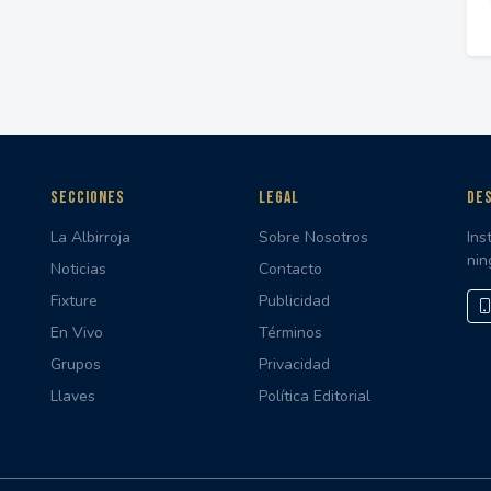
SECCIONES
LEGAL
DES
La Albirroja
Sobre Nosotros
Ins
nin
Noticias
Contacto
Fixture
Publicidad
En Vivo
Términos
Grupos
Privacidad
Llaves
Política Editorial