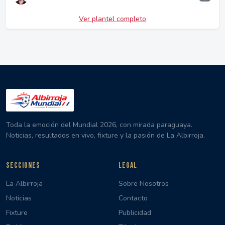
Ver plantel completo
Toda la emoción del Mundial 2026, con mirada paraguaya.
Noticias, resultados en vivo, fixture y la pasión de La Albirroja.
SECCIONES
LEGAL
La Albirroja
Sobre Nosotros
Noticias
Contacto
Fixture
Publicidad