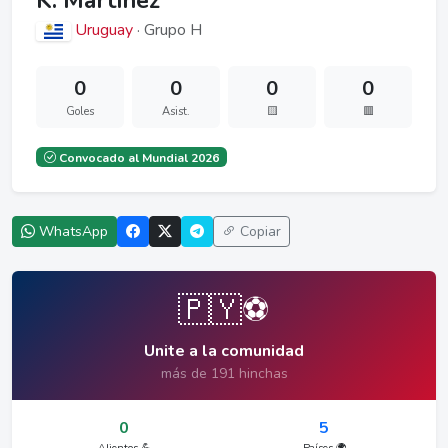
K. Martínez
Uruguay
· Grupo H
0
0
0
0
Goles
Asist.
🟨
🟥
Convocado al Mundial 2026
WhatsApp
Copiar
🇵🇾⚽
Unite a la comunidad
más de 191 hinchas
0
5
Alientos 💪
Países 🌍