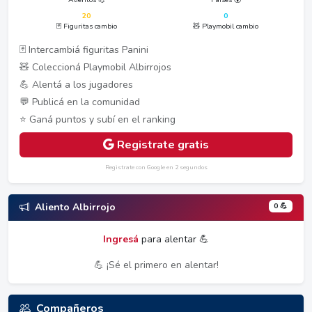
20
0
🃏 Figuritas cambio
🧸 Playmobil cambio
🃏 Intercambiá figuritas Panini
🧸 Coleccioná Playmobil Albirrojos
💪 Alentá a los jugadores
💬 Publicá en la comunidad
⭐ Ganá puntos y subí en el ranking
Registrate gratis
Registrate con Google en 2 segundos
0 💪
Aliento Albirrojo
Ingresá
para alentar 💪
💪 ¡Sé el primero en alentar!
Compañeros