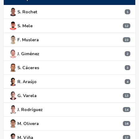
S. Rochet
1
S. Mele
12
F. Muslera
23
J. Giménez
2
S. Cáceres
3
R. Araújo
4
G. Varela
13
J. Rodríguez
14
M. Olivera
16
M. Viña
17