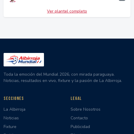
Ver plantel completo
Toda la emoción del Mundial 2026, con mirada paraguaya.
Noticias, resultados en vivo, fixture y la pasión de La Albirroja.
SECCIONES
LEGAL
La Albirroja
Sobre Nosotros
Noticias
Contacto
Fixture
Publicidad