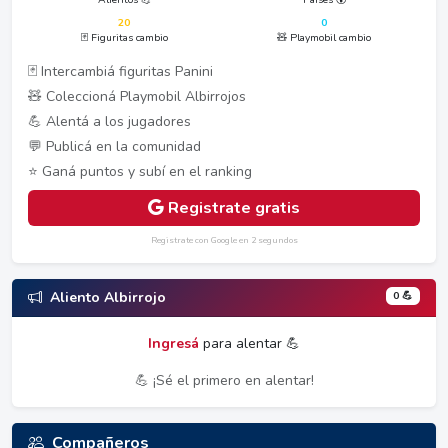
20
0
🃏 Figuritas cambio
🧸 Playmobil cambio
🃏 Intercambiá figuritas Panini
🧸 Coleccioná Playmobil Albirrojos
💪 Alentá a los jugadores
💬 Publicá en la comunidad
⭐ Ganá puntos y subí en el ranking
Registrate gratis
Registrate con Google en 2 segundos
0 💪
Aliento Albirrojo
Ingresá
para alentar 💪
💪 ¡Sé el primero en alentar!
Compañeros