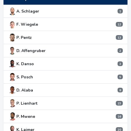
A. Schlager
1
F. Wiegele
12
P. Pentz
13
D. Affengruber
2
K. Danso
3
S. Posch
5
D. Alaba
8
P. Lienhart
15
P. Mwene
16
K. Laimer
20