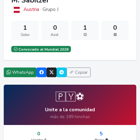
M. Sabitzer
Austria
· Grupo J
1
0
1
0
Goles
Asist.
🟨
🟥
Convocado al Mundial 2026
WhatsApp
Copiar
🇵🇾⚽
Unite a la comunidad
más de 189 hinchas
0
5
Alientos 💪
Países 🌍