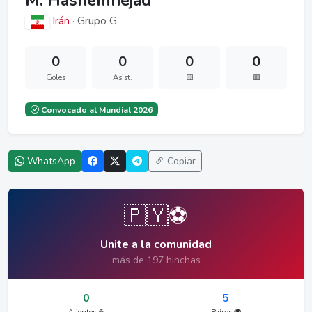
M. Hashemnejad
Irán
· Grupo G
0
0
0
0
Goles
Asist.
🟨
🟥
Convocado al Mundial 2026
WhatsApp
Copiar
🇵🇾⚽
Unite a la comunidad
más de 197 hinchas
0
5
Alientos 💪
Países 🌍