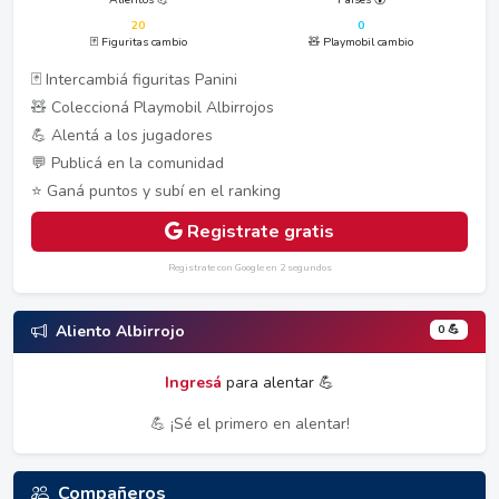
20
0
🃏 Figuritas cambio
🧸 Playmobil cambio
🃏 Intercambiá figuritas Panini
🧸 Coleccioná Playmobil Albirrojos
💪 Alentá a los jugadores
💬 Publicá en la comunidad
⭐ Ganá puntos y subí en el ranking
Registrate gratis
Registrate con Google en 2 segundos
0 💪
Aliento Albirrojo
Ingresá
para alentar 💪
💪 ¡Sé el primero en alentar!
Compañeros