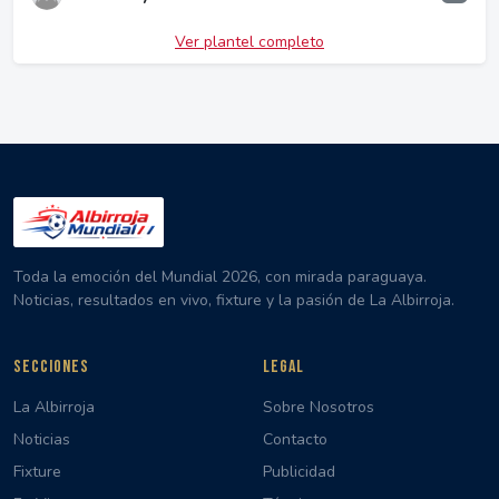
Ver plantel completo
Toda la emoción del Mundial 2026, con mirada paraguaya.
Noticias, resultados en vivo, fixture y la pasión de La Albirroja.
SECCIONES
LEGAL
La Albirroja
Sobre Nosotros
Noticias
Contacto
Fixture
Publicidad