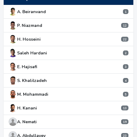
A. Beiranvand
1
P. Niazmand
12
H. Hosseini
22
Saleh Hardani
2
E. Hajisafi
3
S. Khalilzadeh
4
M. Mohammadi
5
H. Kanani
13
A. Nemati
19
A. Abdullayev
23