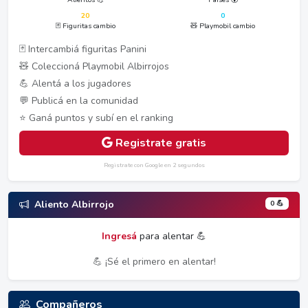
20
0
🃏 Figuritas cambio
🧸 Playmobil cambio
🃏 Intercambiá figuritas Panini
🧸 Coleccioná Playmobil Albirrojos
💪 Alentá a los jugadores
💬 Publicá en la comunidad
⭐ Ganá puntos y subí en el ranking
Registrate gratis
Registrate con Google en 2 segundos
0 💪
Aliento Albirrojo
Ingresá
para alentar 💪
💪 ¡Sé el primero en alentar!
Compañeros