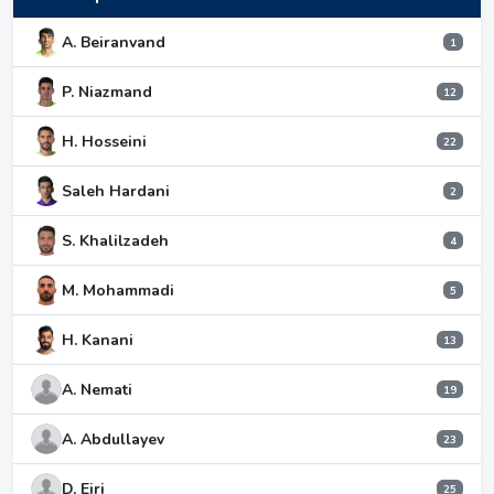
A. Beiranvand
1
P. Niazmand
12
H. Hosseini
22
Saleh Hardani
2
S. Khalilzadeh
4
M. Mohammadi
5
H. Kanani
13
A. Nemati
19
A. Abdullayev
23
D. Eiri
25