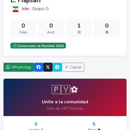
E. Hajisafi
Irán
· Grupo G
0
0
1
0
Goles
Asist.
🟨
🟥
Convocado al Mundial 2026
WhatsApp
Copiar
🇵🇾⚽
Unite a la comunidad
más de 197 hinchas
0
5
Alientos 💪
Países 🌍