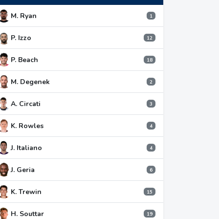
M. Ryan
1
P. Izzo
12
P. Beach
18
M. Degenek
2
A. Circati
3
K. Rowles
4
J. Italiano
4
J. Geria
6
K. Trewin
15
H. Souttar
19