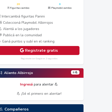
20
0
🃏 Figuritas cambio
🧸 Playmobil cambio
 Intercambiá figuritas Panini
🧸 Coleccioná Playmobil Albirrojos
💪 Alentá a los jugadores
💬 Publicá en la comunidad
⭐ Ganá puntos y subí en el ranking
Registrate gratis
Registrate con Google en 2 segundos
0 💪
Aliento Albirrojo
Ingresá
para alentar 💪
💪 ¡Sé el primero en alentar!
Compañeros