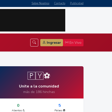
Sobre Nosotros
Contacto
Publicidad
Ingresar
En Vivo
🇵🇾⚽
Unite a la comunidad
más de 186 hinchas
0
5
Alientos 💪
Países 🌍