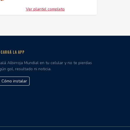
Ver plantel completo
CARGÁ LA APP
talá Albirroja Mundial en tu celular y no te pierdas
gún gol, resultado ni noticia.
Cómo instalar