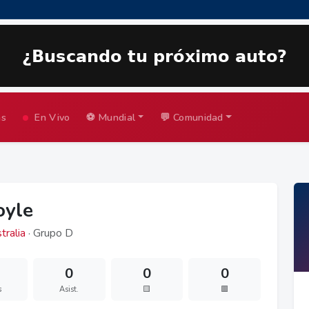
as
En Vivo
⚽ Mundial
💬 Comunidad
oyle
ralia
· Grupo D
0
0
0
s
Asist.
🟨
🟥