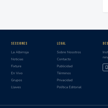
SECCIONES
LEGAL
DES
La Albirroja
Sobre Nosotros
Ins
nin
Noticias
Contacto
Fixture
Publicidad
En Vivo
Términos
Grupos
Privacidad
Llaves
Política Editorial