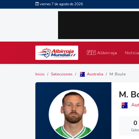
viernes 7 de agosto de 2026
🇵🇾 Albirroja
Notici
Inicio
Selecciones
Australia
M. Boyle
M. B
Aust
0
Gole