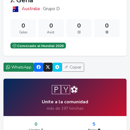
J. Geria
Australia
· Grupo D
0
0
0
0
Goles
Asist.
🟨
🟥
Convocado al Mundial 2026
WhatsApp
Copiar
🇵🇾⚽
Unite a la comunidad
más de 197 hinchas
0
5
Alientos 💪
Países 🌍