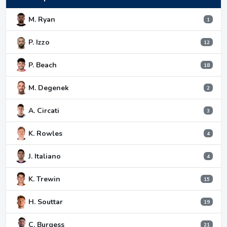
M. Ryan
1
P. Izzo
12
P. Beach
18
M. Degenek
2
A. Circati
3
K. Rowles
4
J. Italiano
4
K. Trewin
15
H. Souttar
19
C. Burgess
21