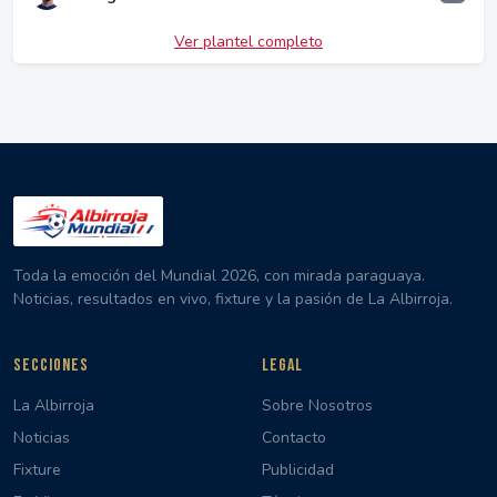
Ver plantel completo
Toda la emoción del Mundial 2026, con mirada paraguaya.
Noticias, resultados en vivo, fixture y la pasión de La Albirroja.
SECCIONES
LEGAL
La Albirroja
Sobre Nosotros
Noticias
Contacto
Fixture
Publicidad