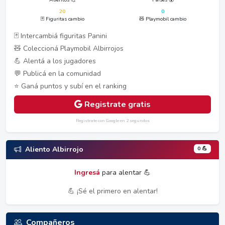
20
0
🃏 Figuritas cambio
🧸 Playmobil cambio
🃏 Intercambiá figuritas Panini
🧸 Coleccioná Playmobil Albirrojos
💪 Alentá a los jugadores
💬 Publicá en la comunidad
⭐ Ganá puntos y subí en el ranking
Registrate gratis
Registrate con Google en 2 segundos
0 💪
Aliento Albirrojo
Ingresá
para alentar 💪
💪 ¡Sé el primero en alentar!
Compañeros