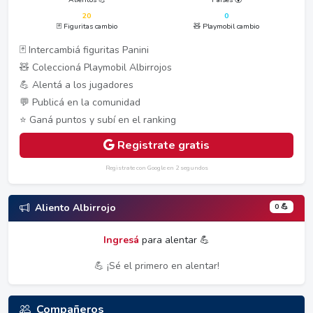
20
0
🃏 Figuritas cambio
🧸 Playmobil cambio
🃏 Intercambiá figuritas Panini
🧸 Coleccioná Playmobil Albirrojos
💪 Alentá a los jugadores
💬 Publicá en la comunidad
⭐ Ganá puntos y subí en el ranking
Registrate gratis
Registrate con Google en 2 segundos
0 💪
Aliento Albirrojo
Ingresá
para alentar 💪
💪 ¡Sé el primero en alentar!
Compañeros