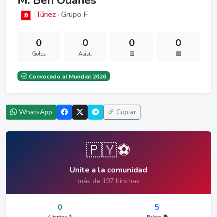
M. Ben Ouanes
Túnez
· Grupo F
0
0
0
0
Goles
Asist.
🟨
🟥
Convocado al Mundial 2026
WhatsApp
Copiar
🇵🇾⚽
Unite a la comunidad
más de 197 hinchas
0
5
Alientos 💪
Países 🌍