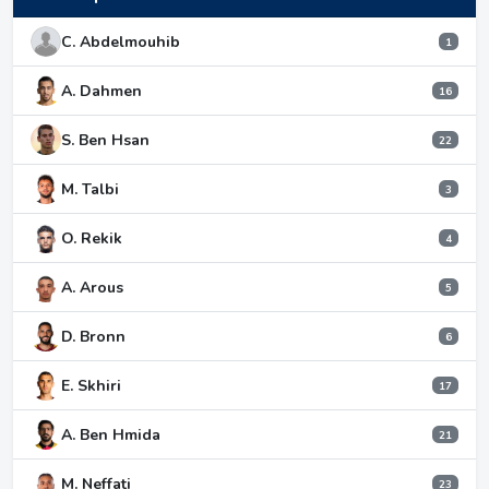
C. Abdelmouhib
1
A. Dahmen
16
S. Ben Hsan
22
M. Talbi
3
O. Rekik
4
A. Arous
5
D. Bronn
6
E. Skhiri
17
A. Ben Hmida
21
M. Neffati
23