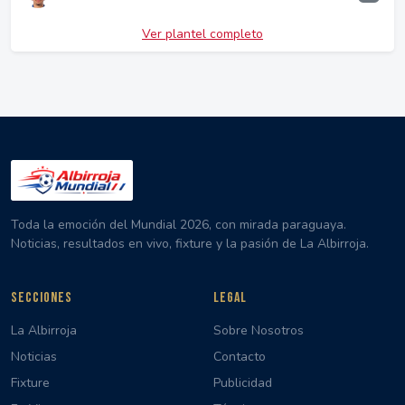
Ver plantel completo
Toda la emoción del Mundial 2026, con mirada paraguaya.
Noticias, resultados en vivo, fixture y la pasión de La Albirroja.
SECCIONES
LEGAL
La Albirroja
Sobre Nosotros
Noticias
Contacto
Fixture
Publicidad