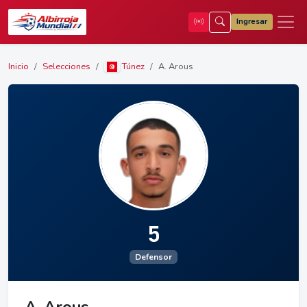
Ingresar
Inicio
Selecciones
Túnez
A. Arous
5
Defensor