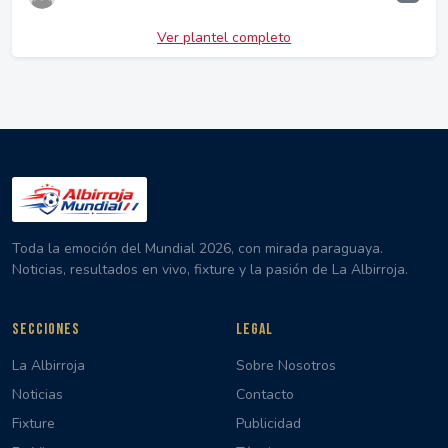
Ver plantel completo
Toda la emoción del Mundial 2026, con mirada paraguaya.
Noticias, resultados en vivo, fixture y la pasión de La Albirroja.
SECCIONES
LEGAL
La Albirroja
Sobre Nosotros
Noticias
Contacto
Fixture
Publicidad