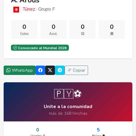
A. Arous
Túnez
· Grupo F
0
0
0
0
Goles
Asist.
🟨
🟥
Convocado al Mundial 2026
WhatsApp
Copiar
🇵🇾⚽
Unite a la comunidad
más de 168 hinchas
0
5
Alientos 💪
Países 🌍