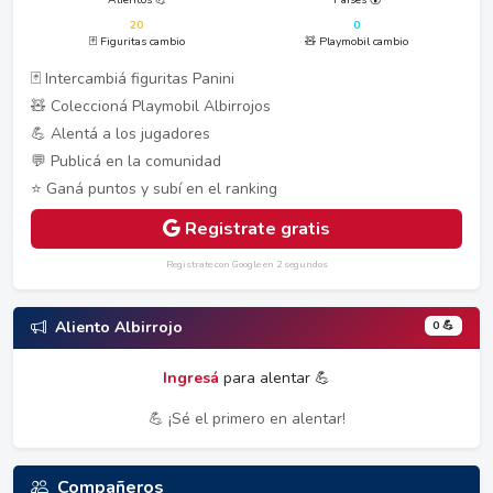
20
0
🃏 Figuritas cambio
🧸 Playmobil cambio
🃏 Intercambiá figuritas Panini
🧸 Coleccioná Playmobil Albirrojos
💪 Alentá a los jugadores
💬 Publicá en la comunidad
⭐ Ganá puntos y subí en el ranking
Registrate gratis
Registrate con Google en 2 segundos
0 💪
Aliento Albirrojo
Ingresá
para alentar 💪
💪 ¡Sé el primero en alentar!
Compañeros