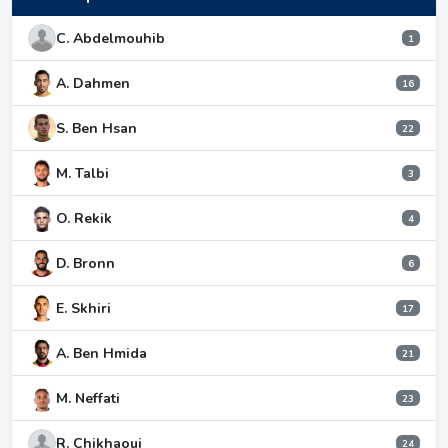
C. Abdelmouhib
1
A. Dahmen
16
S. Ben Hsan
22
M. Talbi
3
O. Rekik
4
D. Bronn
6
E. Skhiri
17
A. Ben Hmida
21
M. Neffati
23
R. Chikhaoui
24