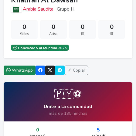
Khalifah Al Dawsari
Arabia Saudita
· Grupo H
0
0
0
0
Goles
Asist.
🟨
🟥
Convocado al Mundial 2026
WhatsApp
Copiar
🇵🇾⚽
Unite a la comunidad
más de 195 hinchas
0
5
Alientos 💪
Países 🌍