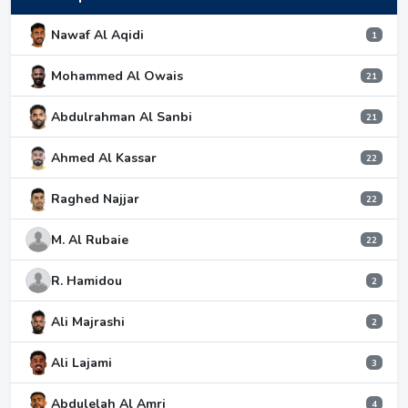
Nawaf Al Aqidi
1
Mohammed Al Owais
21
Abdulrahman Al Sanbi
21
Ahmed Al Kassar
22
Raghed Najjar
22
M. Al Rubaie
22
R. Hamidou
2
Ali Majrashi
2
Ali Lajami
3
Abdulelah Al Amri
4