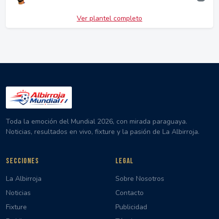
Ver plantel completo
Toda la emoción del Mundial 2026, con mirada paraguaya.
Noticias, resultados en vivo, fixture y la pasión de La Albirroja.
SECCIONES
LEGAL
La Albirroja
Sobre Nosotros
Noticias
Contacto
Fixture
Publicidad