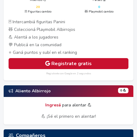
20
0
🃏 Figuritas cambio
🧸 Playmobil cambio
🃏 Intercambiá figuritas Panini
🧸 Coleccioná Playmobil Albirrojos
💪 Alentá a los jugadores
💬 Publicá en la comunidad
⭐ Ganá puntos y subí en el ranking
Registrate gratis
Registrate con Google en 2 segundos
0 💪
Aliento Albirrojo
Ingresá
para alentar 💪
💪 ¡Sé el primero en alentar!
Compañeros