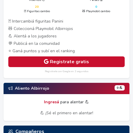
20
0
🃏 Figuritas cambio
🧸 Playmobil cambio
🃏 Intercambiá figuritas Panini
🧸 Coleccioná Playmobil Albirrojos
💪 Alentá a los jugadores
💬 Publicá en la comunidad
⭐ Ganá puntos y subí en el ranking
Registrate gratis
Registrate con Google en 2 segundos
0 💪
Aliento Albirrojo
Ingresá
para alentar 💪
💪 ¡Sé el primero en alentar!
Compañeros