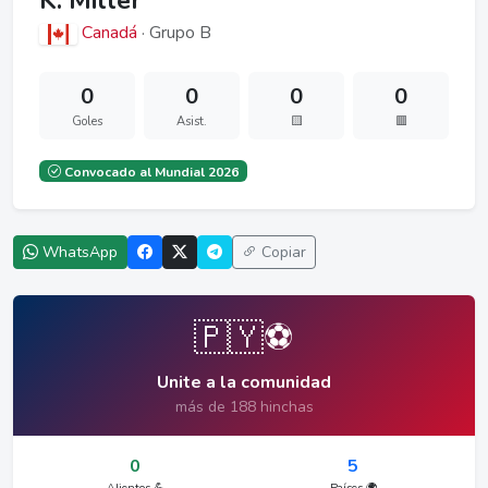
K. Miller
Canadá
· Grupo B
0
0
0
0
Goles
Asist.
🟨
🟥
Convocado al Mundial 2026
WhatsApp
Copiar
🇵🇾⚽
Unite a la comunidad
más de 188 hinchas
0
5
Alientos 💪
Países 🌍