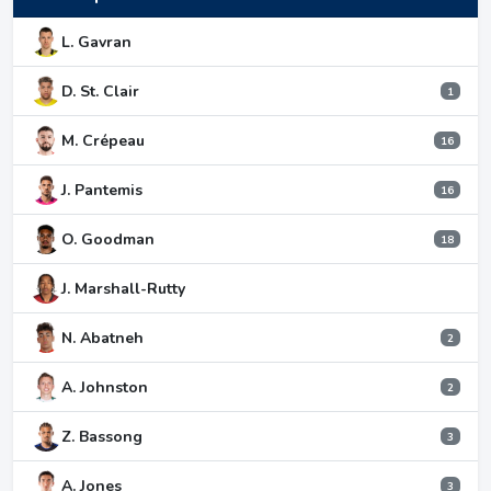
L. Gavran
D. St. Clair
1
M. Crépeau
16
J. Pantemis
16
O. Goodman
18
J. Marshall-Rutty
N. Abatneh
2
A. Johnston
2
Z. Bassong
3
A. Jones
3