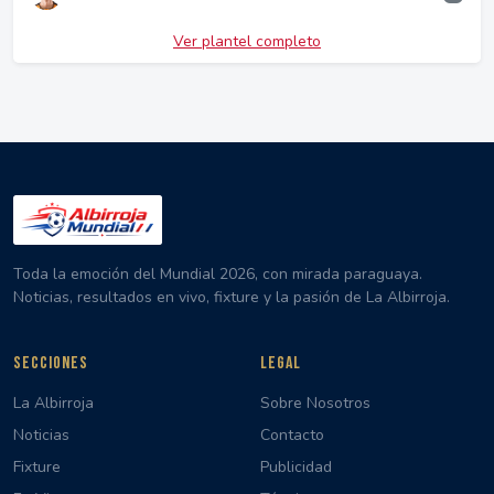
Ver plantel completo
Toda la emoción del Mundial 2026, con mirada paraguaya.
Noticias, resultados en vivo, fixture y la pasión de La Albirroja.
SECCIONES
LEGAL
La Albirroja
Sobre Nosotros
Noticias
Contacto
Fixture
Publicidad