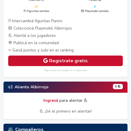
20
0
🃏 Figuritas cambio
🧸 Playmobil cambio
🃏 Intercambiá figuritas Panini
🧸 Coleccioná Playmobil Albirrojos
💪 Alentá a los jugadores
💬 Publicá en la comunidad
⭐ Ganá puntos y subí en el ranking
Registrate gratis
Registrate con Google en 2 segundos
0 💪
Aliento Albirrojo
Ingresá
para alentar 💪
💪 ¡Sé el primero en alentar!
Compañeros