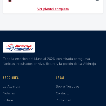
Ver plantel completo
Toda la emoción del Mundial 2026, con mirada paraguaya.
Noticias, resultados en vivo, fixture y la pasión de La Albirroja.
SECCIONES
LEGAL
La Albirroja
Sobre Nosotros
Noticias
Contacto
Fixture
Publicidad