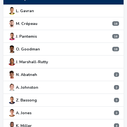
L. Gavran
M. Crépeau
16
J. Pantemis
16
O. Goodman
18
J. Marshall-Rutty
N. Abatneh
2
A. Johnston
2
Z. Bassong
3
A. Jones
3
K. Miller
4