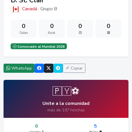
D. St. Clair
Canadá
· Grupo B
0
0
0
0
Goles
Asist.
🟨
🟥
Convocado al Mundial 2026
WhatsApp
Copiar
🇵🇾⚽
Unite a la comunidad
más de 197 hinchas
0
5
Alientos 💪
Países 🌍