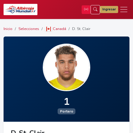
Ingresar
Inicio
Selecciones
Canadá
D. St. Clair
1
Portero