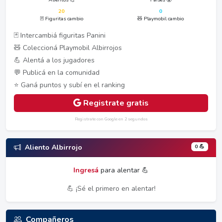
20
0
🃏 Figuritas cambio
🧸 Playmobil cambio
🃏 Intercambiá figuritas Panini
🧸 Coleccioná Playmobil Albirrojos
💪 Alentá a los jugadores
💬 Publicá en la comunidad
⭐ Ganá puntos y subí en el ranking
Registrate gratis
Registrate con Google en 2 segundos
0 💪
Aliento Albirrojo
Ingresá
para alentar 💪
💪 ¡Sé el primero en alentar!
Compañeros