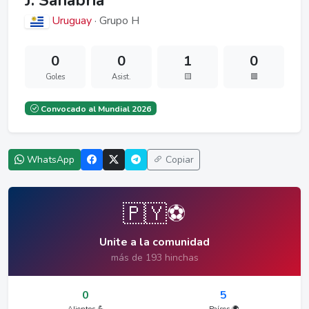
J. Sanabria
Uruguay
· Grupo H
0
0
1
0
Goles
Asist.
🟨
🟥
Convocado al Mundial 2026
WhatsApp
Copiar
🇵🇾⚽
Unite a la comunidad
más de 193 hinchas
0
5
Alientos 💪
Países 🌍