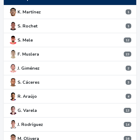
K. Martínez
1
S. Rochet
1
S. Mele
12
F. Muslera
23
J. Giménez
2
S. Cáceres
3
R. Araújo
4
G. Varela
13
J. Rodríguez
14
M. Olivera
16