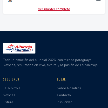
Ver plantel completo
Toda la emoción del Mundial 2026, con mirada paraguaya.
Noticias, resultados en vivo, fixture y la pasión de La Albirroja.
SECCIONES
LEGAL
La Albirroja
Sobre Nosotros
Noticias
Contacto
Fixture
Publicidad