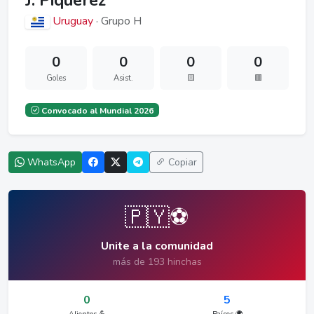
J. Piquerez
Uruguay
· Grupo H
0
0
0
0
Goles
Asist.
🟨
🟥
Convocado al Mundial 2026
WhatsApp
Copiar
🇵🇾⚽
Unite a la comunidad
más de 193 hinchas
0
5
Alientos 💪
Países 🌍