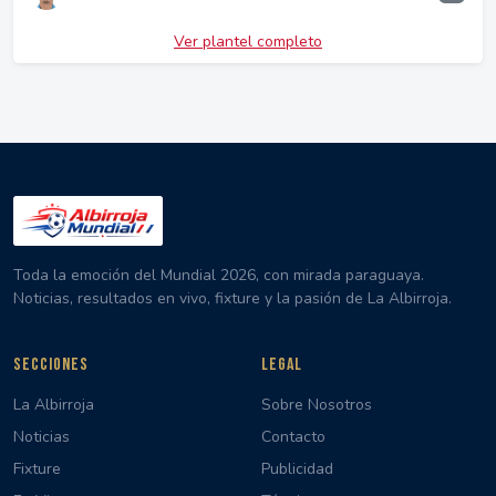
Ver plantel completo
Toda la emoción del Mundial 2026, con mirada paraguaya.
Noticias, resultados en vivo, fixture y la pasión de La Albirroja.
SECCIONES
LEGAL
La Albirroja
Sobre Nosotros
Noticias
Contacto
Fixture
Publicidad