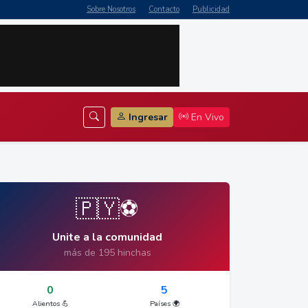
Sobre Nosotros
Contacto
Publicidad
Ingresar
En Vivo
🇵🇾⚽
Unite a la comunidad
más de 195 hinchas
0
5
Alientos 💪
Países 🌍