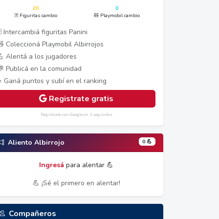
20
0
🃏 Figuritas cambio
🧸 Playmobil cambio
 Intercambiá figuritas Panini
🧸 Coleccioná Playmobil Albirrojos
💪 Alentá a los jugadores
💬 Publicá en la comunidad
⭐ Ganá puntos y subí en el ranking
Registrate gratis
Registrate con Google en 2 segundos
0 💪
Aliento Albirrojo
Ingresá
para alentar 💪
💪 ¡Sé el primero en alentar!
Compañeros