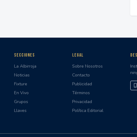
SECCIONES
LEGAL
DES
La Albirroja
Sobre Nosotros
Ins
nin
Noticias
Contacto
Fixture
Publicidad
En Vivo
Términos
Grupos
Privacidad
Llaves
Política Editorial