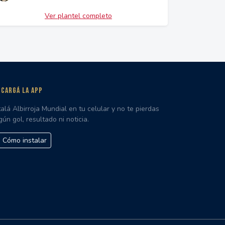
Ver plantel completo
CARGÁ LA APP
talá Albirroja Mundial en tu celular y no te pierdas
gún gol, resultado ni noticia.
Cómo instalar