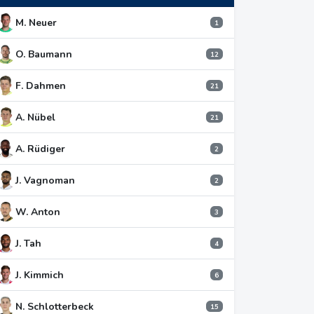
M. Neuer
1
O. Baumann
12
F. Dahmen
21
A. Nübel
21
A. Rüdiger
2
J. Vagnoman
2
W. Anton
3
J. Tah
4
J. Kimmich
6
N. Schlotterbeck
15