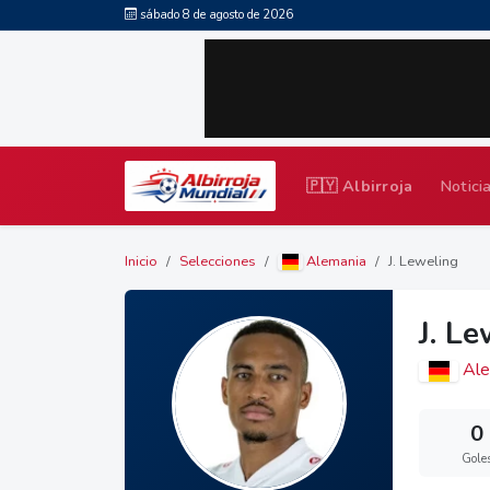
sábado 8 de agosto de 2026
🇵🇾 Albirroja
Notici
Inicio
Selecciones
Alemania
J. Leweling
J. L
Ale
0
Gole