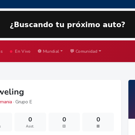
as
En Vivo
⚽ Mundial
💬 Comunidad
eweling
mania
· Grupo E
0
0
0
s
Asist.
🟨
🟥