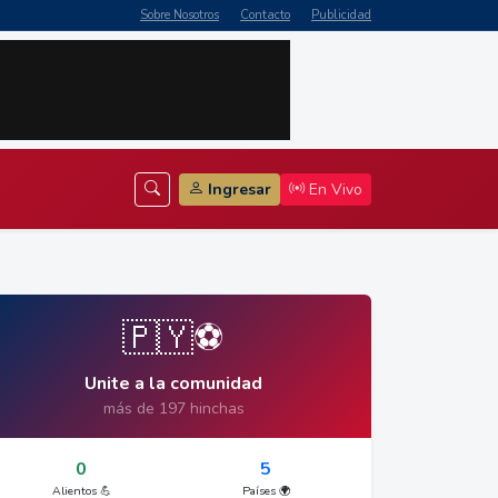
Sobre Nosotros
Contacto
Publicidad
Ingresar
En Vivo
🇵🇾⚽
Unite a la comunidad
más de 197 hinchas
0
5
Alientos 💪
Países 🌍