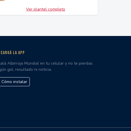
Ver plantel completo
CARGÁ LA APP
talá Albirroja Mundial en tu celular y no te pierdas
gún gol, resultado ni noticia.
Cómo instalar