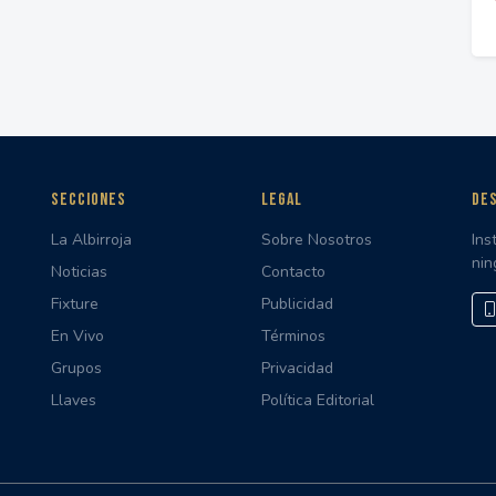
SECCIONES
LEGAL
DES
La Albirroja
Sobre Nosotros
Ins
nin
Noticias
Contacto
Fixture
Publicidad
En Vivo
Términos
Grupos
Privacidad
Llaves
Política Editorial