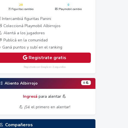
20
0
🃏 Figuritas cambio
🧸 Playmobil cambio
 Intercambiá figuritas Panini
🧸 Coleccioná Playmobil Albirrojos
💪 Alentá a los jugadores
💬 Publicá en la comunidad
⭐ Ganá puntos y subí en el ranking
Registrate gratis
Registrate con Google en 2 segundos
0 💪
Aliento Albirrojo
Ingresá
para alentar 💪
💪 ¡Sé el primero en alentar!
Compañeros