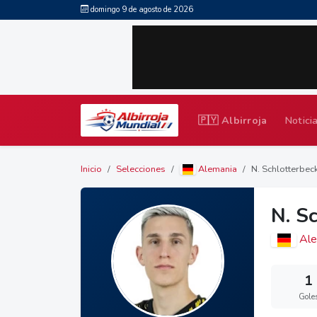
domingo 9 de agosto de 2026
🇵🇾 Albirroja
Notici
Inicio
Selecciones
Alemania
N. Schlotterbec
N. S
Ale
1
Gole