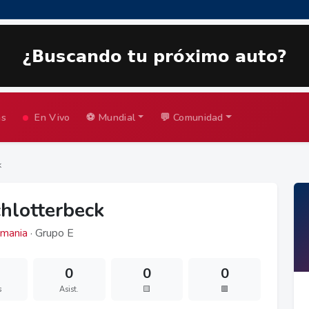
as
En Vivo
⚽ Mundial
💬 Comunidad
k
chlotterbeck
mania
· Grupo E
0
0
0
s
Asist.
🟨
🟥