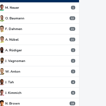
M. Neuer
1
O. Baumann
12
F. Dahmen
21
A. Nübel
21
A. Rüdiger
2
J. Vagnoman
2
W. Anton
3
J. Tah
4
J. Kimmich
6
N. Brown
18