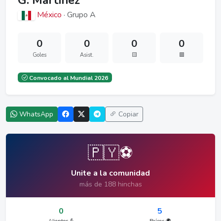
G. Martínez
México
· Grupo A
0
0
0
0
Goles
Asist.
🟨
🟥
Convocado al Mundial 2026
WhatsApp
Copiar
🇵🇾⚽
Unite a la comunidad
más de 188 hinchas
0
5
Alientos 💪
Países 🌍