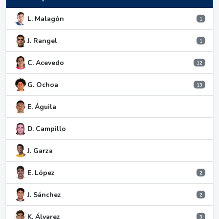
L. Malagón
1
J. Rangel
1
C. Acevedo
12
G. Ochoa
13
E. Águila
D. Campillo
J. Garza
E. López
2
J. Sánchez
2
K. Álvarez
3