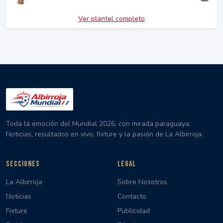
Ver plantel completo
Toda la emoción del Mundial 2026, con mirada paraguaya.
Noticias, resultados en vivo, fixture y la pasión de La Albirroja.
SECCIONES
LEGAL
La Albirroja
Sobre Nosotros
Noticias
Contacto
Fixture
Publicidad