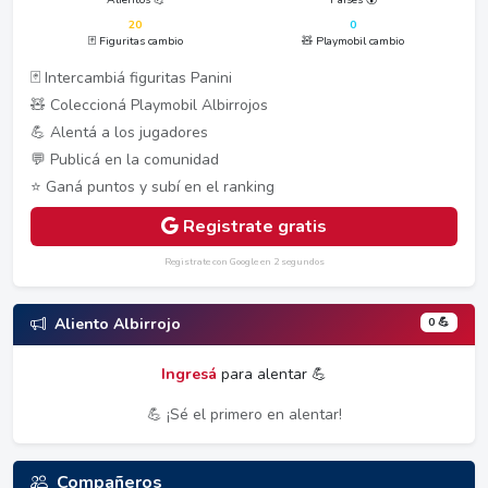
20
0
🃏 Figuritas cambio
🧸 Playmobil cambio
🃏 Intercambiá figuritas Panini
🧸 Coleccioná Playmobil Albirrojos
💪 Alentá a los jugadores
💬 Publicá en la comunidad
⭐ Ganá puntos y subí en el ranking
Registrate gratis
Registrate con Google en 2 segundos
0 💪
Aliento Albirrojo
Ingresá
para alentar 💪
💪 ¡Sé el primero en alentar!
Compañeros