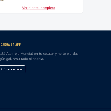
Ver plantel completo
CARGÁ LA APP
talá Albirroja Mundial en tu celular y no te pierdas
gún gol, resultado ni noticia.
Cómo instalar