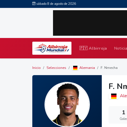
sábado 8 de agosto de 2026
🇵🇾 Albirroja
Notici
Inicio
Selecciones
Alemania
F. Nmecha
F. N
Ale
1
Gole