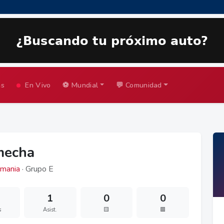
as
En Vivo
⚽ Mundial
💬 Comunidad
mecha
mania
· Grupo E
1
0
0
s
Asist.
🟨
🟥