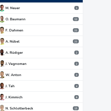
M. Neuer
1
O. Baumann
12
F. Dahmen
21
A. Nübel
21
A. Rüdiger
2
J. Vagnoman
2
W. Anton
3
J. Tah
4
J. Kimmich
6
N. Schlotterbeck
15