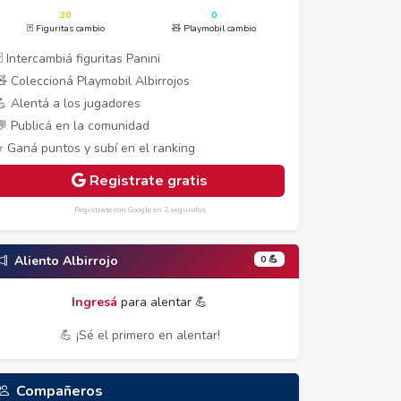
20
0
🃏 Figuritas cambio
🧸 Playmobil cambio
 Intercambiá figuritas Panini
🧸 Coleccioná Playmobil Albirrojos
💪 Alentá a los jugadores
💬 Publicá en la comunidad
⭐ Ganá puntos y subí en el ranking
Registrate gratis
Registrate con Google en 2 segundos
0 💪
Aliento Albirrojo
Ingresá
para alentar 💪
💪 ¡Sé el primero en alentar!
Compañeros