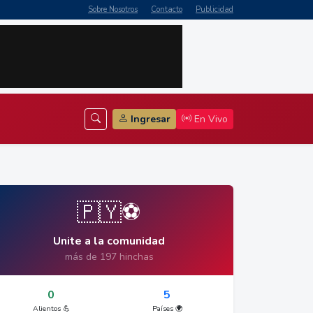
Sobre Nosotros
Contacto
Publicidad
Ingresar
En Vivo
🇵🇾⚽
Unite a la comunidad
más de 197 hinchas
0
5
Alientos 💪
Países 🌍