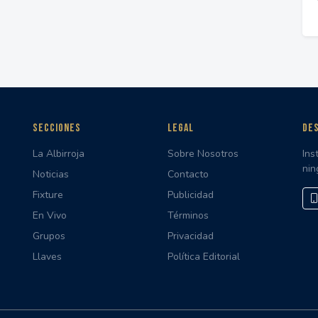
SECCIONES
LEGAL
DES
La Albirroja
Sobre Nosotros
Ins
nin
Noticias
Contacto
Fixture
Publicidad
En Vivo
Términos
Grupos
Privacidad
Llaves
Política Editorial