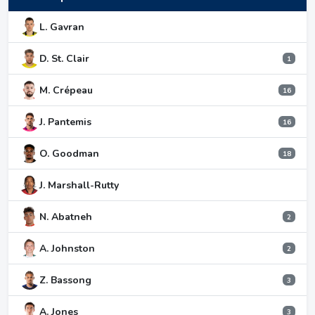
L. Gavran
D. St. Clair
1
M. Crépeau
16
J. Pantemis
16
O. Goodman
18
J. Marshall-Rutty
N. Abatneh
2
A. Johnston
2
Z. Bassong
3
A. Jones
3