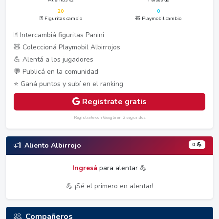
20
0
🃏 Figuritas cambio
🧸 Playmobil cambio
🃏 Intercambiá figuritas Panini
🧸 Coleccioná Playmobil Albirrojos
💪 Alentá a los jugadores
💬 Publicá en la comunidad
⭐ Ganá puntos y subí en el ranking
Registrate gratis
Registrate con Google en 2 segundos
0 💪
Aliento Albirrojo
Ingresá
para alentar 💪
💪 ¡Sé el primero en alentar!
Compañeros