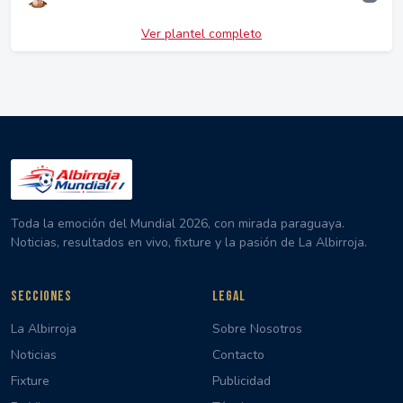
Ver plantel completo
Toda la emoción del Mundial 2026, con mirada paraguaya.
Noticias, resultados en vivo, fixture y la pasión de La Albirroja.
SECCIONES
LEGAL
La Albirroja
Sobre Nosotros
Noticias
Contacto
Fixture
Publicidad