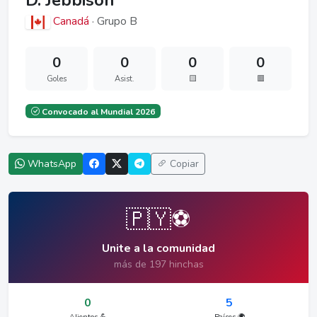
D. Jebbison
Canadá
· Grupo B
0
0
0
0
Goles
Asist.
🟨
🟥
Convocado al Mundial 2026
WhatsApp
Copiar
🇵🇾⚽
Unite a la comunidad
más de 197 hinchas
0
5
Alientos 💪
Países 🌍