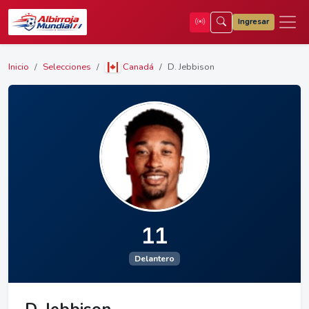
Ingresar
Inicio
Selecciones
Canadá
D. Jebbison
11
Delantero