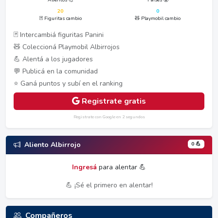
20
0
🃏 Figuritas cambio
🧸 Playmobil cambio
🃏 Intercambiá figuritas Panini
🧸 Coleccioná Playmobil Albirrojos
💪 Alentá a los jugadores
💬 Publicá en la comunidad
⭐ Ganá puntos y subí en el ranking
Registrate gratis
Registrate con Google en 2 segundos
0 💪
Aliento Albirrojo
Ingresá
para alentar 💪
💪 ¡Sé el primero en alentar!
Compañeros