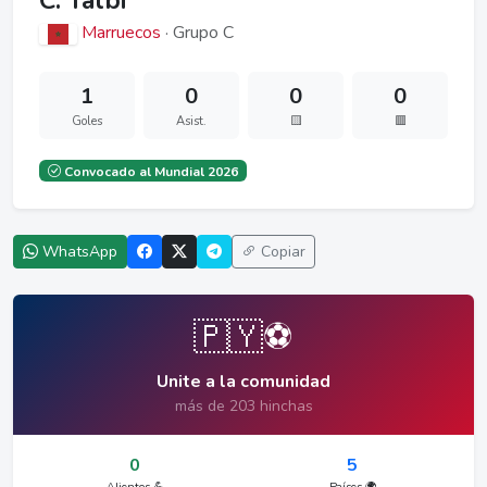
C. Talbi
Marruecos
· Grupo C
1
0
0
0
Goles
Asist.
🟨
🟥
Convocado al Mundial 2026
WhatsApp
Copiar
🇵🇾⚽
Unite a la comunidad
más de 203 hinchas
0
5
Alientos 💪
Países 🌍