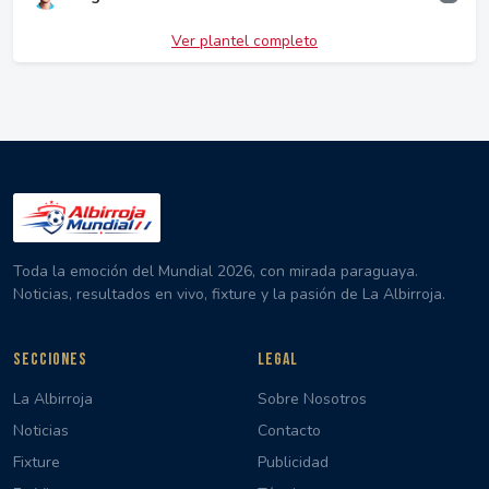
Ver plantel completo
Toda la emoción del Mundial 2026, con mirada paraguaya.
Noticias, resultados en vivo, fixture y la pasión de La Albirroja.
SECCIONES
LEGAL
La Albirroja
Sobre Nosotros
Noticias
Contacto
Fixture
Publicidad