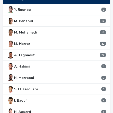
Y. Bounou
1
M. Benabid
12
M. Mohamedi
12
M. Harrar
22
A. Tagnaouti
22
A. Hakimi
2
N. Mazraoui
3
S. El Karouani
3
I. Baouf
4
N. Aguerd
5