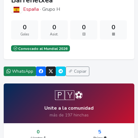
Barrenetxea
España
· Grupo H
0
0
0
0
Goles
Asist.
🟨
🟥
Convocado al Mundial 2026
WhatsApp
Copiar
🇵🇾⚽
Unite a la comunidad
más de 197 hinchas
0
5
Alientos 💪
Países 🌍