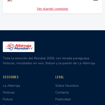
Ver plantel completo
Toda la emoción del Mundial 2026, con mirada paraguaya.
Noticias, resultados en vivo, fixture y la pasión de La Albirroja.
SECCIONES
LEGAL
La Albirroja
Sobre Nosotros
Noticias
Contacto
Fixture
Publicidad