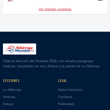
Ver plantel completo
Toda la emoción del Mundial 2026, con mirada paraguaya.
Noticias, resultados en vivo, fixture y la pasión de La Albirroja.
SECCIONES
LEGAL
La Albirroja
Sobre Nosotros
Noticias
Contacto
Fixture
Publicidad