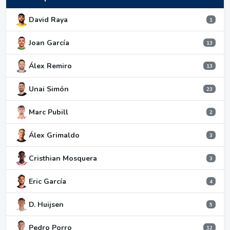
David Raya
1
Joan García
13
Álex Remiro
13
Unai Simón
23
Marc Pubill
2
Álex Grimaldo
3
Cristhian Mosquera
3
Eric García
4
D. Huijsen
5
Pedro Porro
12