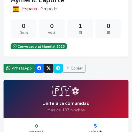
Aymeric Laporte
España
· Grupo H
0
0
1
0
Goles
Asist.
🟨
🟥
Convocado al Mundial 2026
WhatsApp
Copiar
🇵🇾⚽
Unite a la comunidad
más de 197 hinchas
0
5
Alientos 💪
Países 🌍