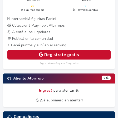
20
0
🃏 Figuritas cambio
🧸 Playmobil cambio
🃏 Intercambiá figuritas Panini
🧸 Coleccioná Playmobil Albirrojos
💪 Alentá a los jugadores
💬 Publicá en la comunidad
⭐ Ganá puntos y subí en el ranking
Registrate gratis
Registrate con Google en 2 segundos
0 💪
Aliento Albirrojo
Ingresá
para alentar 💪
💪 ¡Sé el primero en alentar!
Compañeros