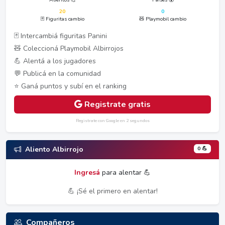
20
0
🃏 Figuritas cambio
🧸 Playmobil cambio
🃏 Intercambiá figuritas Panini
🧸 Coleccioná Playmobil Albirrojos
💪 Alentá a los jugadores
💬 Publicá en la comunidad
⭐ Ganá puntos y subí en el ranking
Registrate gratis
Registrate con Google en 2 segundos
0 💪
Aliento Albirrojo
Ingresá
para alentar 💪
💪 ¡Sé el primero en alentar!
Compañeros