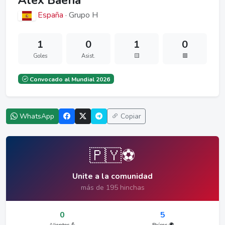
Álex Baena
España
· Grupo H
1
0
1
0
Goles
Asist.
🟨
🟥
Convocado al Mundial 2026
WhatsApp
Copiar
🇵🇾⚽
Unite a la comunidad
más de 195 hinchas
0
5
Alientos 💪
Países 🌍