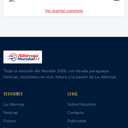
Ver plantel completo
Toda la emoción del Mundial 2026, con mirada paraguaya.
Noticias, resultados en vivo, fixture y la pasión de La Albirroja.
SECCIONES
LEGAL
La Albirroja
Sobre Nosotros
Noticias
Contacto
Fixture
Publicidad