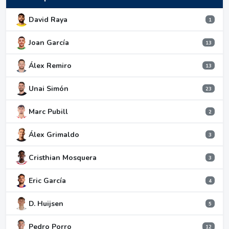
David Raya
1
Joan García
13
Álex Remiro
13
Unai Simón
23
Marc Pubill
2
Álex Grimaldo
3
Cristhian Mosquera
3
Eric García
4
D. Huijsen
5
Pedro Porro
12